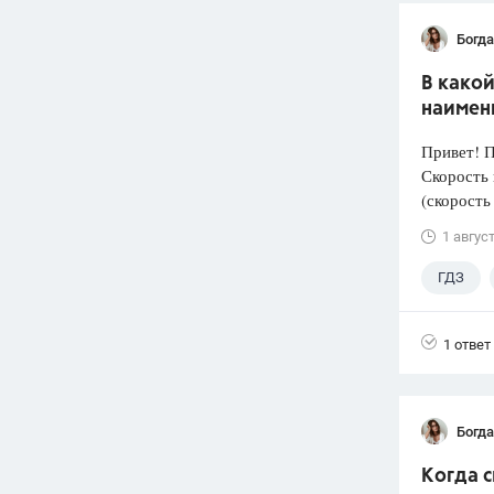
Богд
В како
наимен
Привет! 
Скорость 
(скорость
1 авгус
ГДЗ
1 ответ
Богд
Когда 