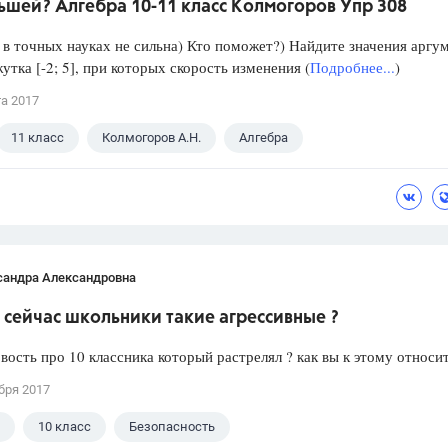
ьшей? Алгебра 10-11 класс Колмогоров Упр 308
в точных науках не сильна) Кто поможет?) Найдите значения аргу
утка [-2; 5], при которых скорость изменения (
Подробнее...
)
та 2017
11 класс
Колмогоров А.Н.
Алгебра
сандра Александровна
сейчас школьники такие агрессивные ?
вость про 10 классника который растрелял ? как вы к этому относи
бря 2017
10 класс
Безопасность