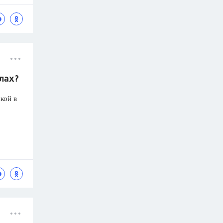
олах?
кой в