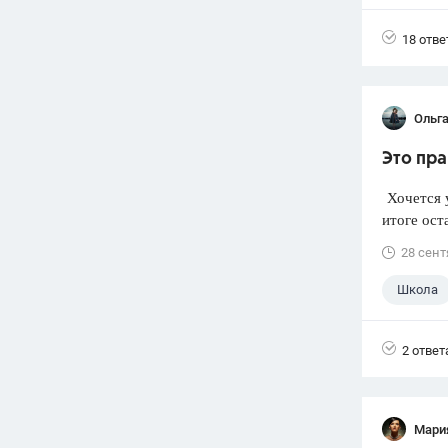
18 отве
Ольг
Это пра
Хочется у
итоге ост
28 сент
Школа
2 ответ
Мари