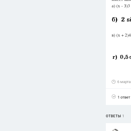
а) (x - З)3
Вузы
1752
ответа
Олимпиады
82
ответа
в) (х + 2)4
Spotlight
1551
ответ
ГИА
280
ответов
6 марта
1 ответ
ОТВЕТЫ
1