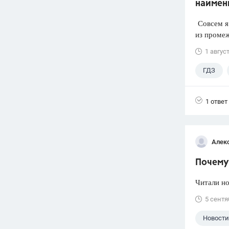
наимен
Совсем я 
из промеж
1 авгус
ГДЗ
1 ответ
Алек
Почему 
Читали но
5 сентя
Новости