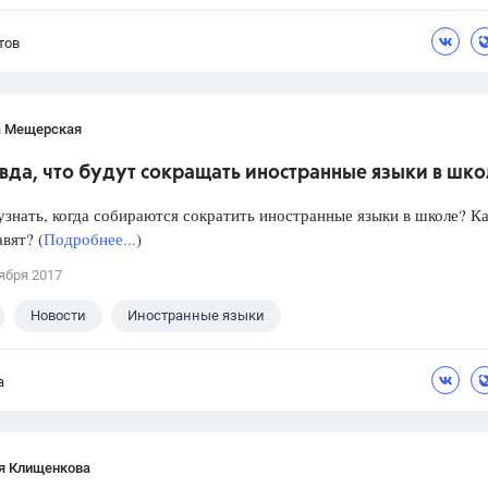
тов
а Мещерская
вда, что будут сокращать иностранные языки в шк
знать, когда собираются сократить иностранные языки в школе? Ка
авят? (
Подробнее...
)
ября 2017
Новости
Иностранные языки
а
я Клищенкова