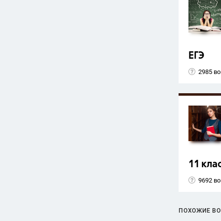
ЕГЭ
2985 в
11 кла
9692 в
ПОХОЖИЕ В