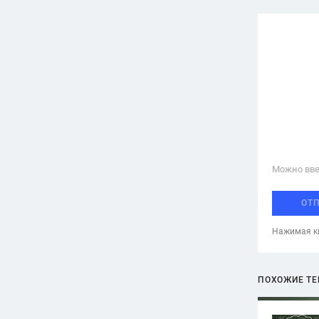
Можно вве
ОТ
Нажимая кн
ПОХОЖИЕ Т