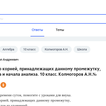
Ответы
Темы
Алгебра
10 класс
Колмогоров А.Н.
Школа
ы
Домашнее задание
Русский язык,
Химия,
Геометрия,
лл Андреевич
Обществознание,
Физика
о корней, принадлежащих данному промежутку,
Школа
 и начала анализа. 10 класс. Колмогоров А.Н.№
9 класс,
8 класс,
11 класс,
10 клас
6 класс,
4 класс,
5 класс,
1 класс,
Учебники
ремени суток, помогите с уроками для внука.
корней, принадлежащих данному промежутку,
Разумовская М.М.,
Габриелян О.С
дое из уравнений
Рудзитис Г.Е.,
Цыбулько И.П.,
Атан