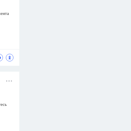
мента
тесь