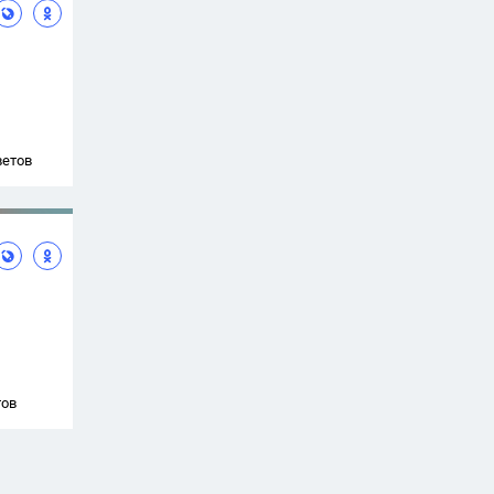
ветов
тов