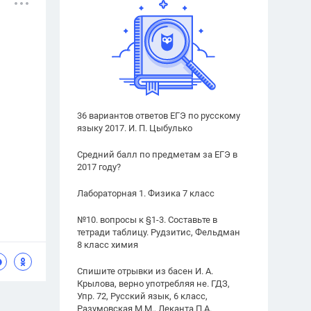
36 вариантов ответов ЕГЭ по русскому
языку 2017. И. П. Цыбулько
Средний балл по предметам за ЕГЭ в
2017 году?
Лабораторная 1. Физика 7 класс
№10. вопросы к §1-3. Составьте в
тетради таблицу. Рудзитис, Фельдман
8 класс химия
Спишите отрывки из басен И. А.
Крылова, верно употребляя не. ГДЗ,
Упр. 72, Русский язык, 6 класс,
Разумовская М.М., Леканта П.А.