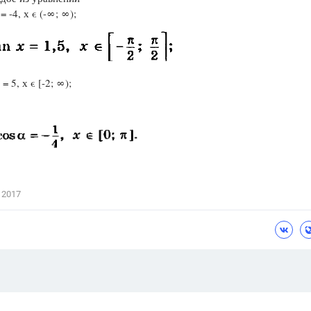
 = -4, х ϵ (-∞; ∞);
Цветков Л. А.
Психология
Отношения,
Любовь,
Красота,
Во
 = 5, х ϵ [-2; ∞);
ПОКАЗАТЬ ВСЕ
 2017