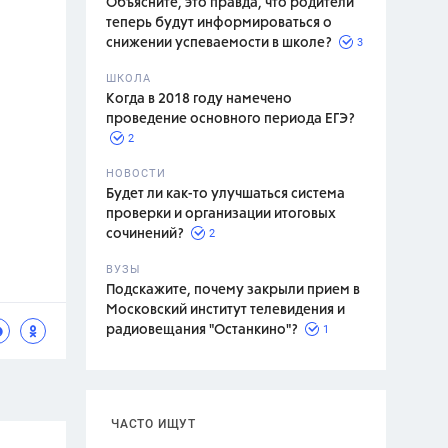
Объясните, это правда, что родители
теперь будут информироваться о
3
снижении успеваемости в школе?
ШКОЛА
спитание
Когда в 2018 году намечено
проведение основного периода ЕГЭ?
2
НОВОСТИ
Будет ли как-то улучшаться система
проверки и организации итоговых
2
сочинений?
ВУЗЫ
Подскажите, почему закрыли прием в
Московский институт телевидения и
1
радиовещания "Останкино"?
ЧАСТО ИЩУТ