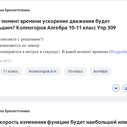
ана Брюнеточкина
й момент времени ускорение движения будет
ьшим? Колмогоров Алгебра 10-11 класс Упр 309
Поможете с решением?)
изменяется по закону
 измеряется в метрах в секунду). В какой момент времени (
Подробне
та 2017
11 класс
Колмогоров А.Н.
10 класс
Алгебра
ана Брюнеточкина
скорость изменения функции будет наибольшей или