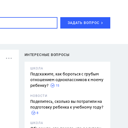
ЗАДАТЬ ВОПРОС
ИНТЕРЕСНЫЕ ВОПРОСЫ
ШКОЛА
Подскажите, как бороться с грубым
отношением одноклассников к моему
15
ребенку?
с,
7 класс,
НОВОСТИ
2 класс
Поделитесь, сколько вы потратили на
подготовку ребенка к учебному году?
8
.,
ШКОЛА
асян Л.С.,