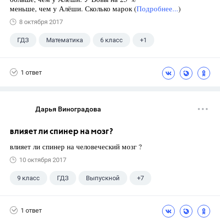
меньше, чем у Алёши. Сколько марок (
Подробнее...
)
8 октября 2017
ГДЗ
Математика
6 класс
+1
Никольский С.М.
1 ответ
Дарья Виноградова
влияет ли спинер на мозг?
влияет ли спинер на человеческий мозг ?
10 октября 2017
9 класс
ГДЗ
Выпускной
+7
Английский язык
Экзамены
ЕГЭ
1 ответ
Школа
11 класс
ГИА
Досуг