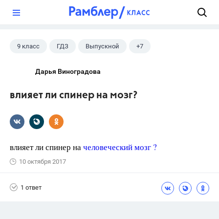
?
9 класс
ГДЗ
Выпускной
+7
Английский язык
Экзамены
ЕГЭ
Дарья Виноградова
Школа
11 класс
ГИА
Досуг
влияет ли спинер на мозг?
влияет ли спинер на
человеческий мозг ?
10 октября 2017
1 ответ