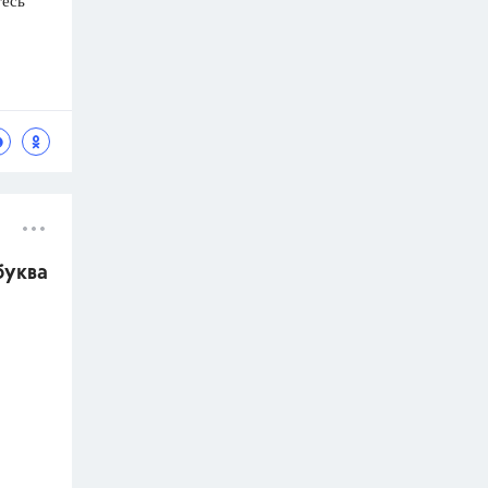
тесь
буква