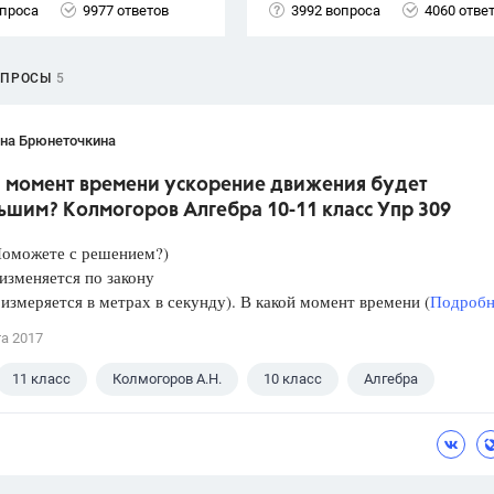
опроса
9977 ответов
3992 вопроса
4060 отве
ОПРОСЫ
5
ана Брюнеточкина
й момент времени ускорение движения будет
ьшим? Колмогоров Алгебра 10-11 класс Упр 309
Поможете с решением?)
изменяется по закону
 измеряется в метрах в секунду). В какой момент времени (
Подробне
та 2017
11 класс
Колмогоров А.Н.
10 класс
Алгебра