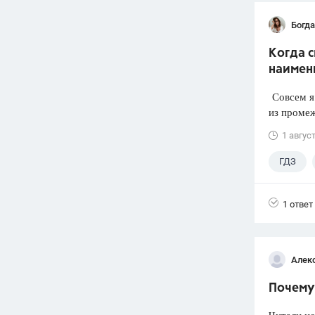
Богд
Когда 
наимен
Совсем я 
из промеж
1 авгус
ГДЗ
1 ответ
Алек
Почему 