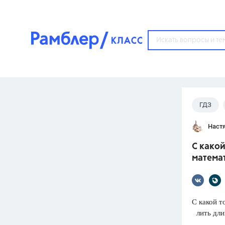
?
ГДЗ
Популярные тем
Наст
ГДЗ
67571
ответ
С какой
ЕГЭ
математ
3273
ответа
ОГЭ
3460
ответов
С какой т
лить дли
ФИПИ
30
ответов