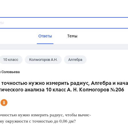
Ответы
Темы
10 класс
Колмогоров А.Н.
Алгебра
ы
Домашнее задание
Русский язык,
Химия,
Геометрия,
я Соловьева
Обществознание,
Физика
 точностью нужно измерить радиус, Алгебра и нач
Школа
ического анализа 10 класс А. Н. Колмогоров №206
9 класс,
8 класс,
11 класс,
10 клас
6 класс,
4 класс,
5 класс,
1 класс,
Учебники
очностью нужно измерить радиус, чтобы вычис-
ну окружности с точностью до 0,06 дм?
Разумовская М.М.,
Габриелян О.С
Рудзитис Г.Е.,
Цыбулько И.П.,
Атан