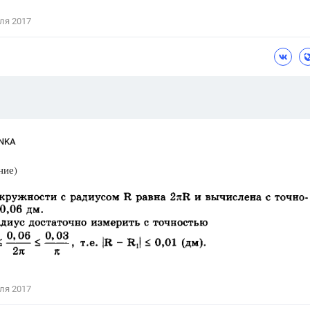
Цветков Л. А.
ля 2017
Психология
Отношения,
Любовь,
Красота,
Во
ПОКАЗАТЬ ВСЕ
INKA
ние)
ля 2017