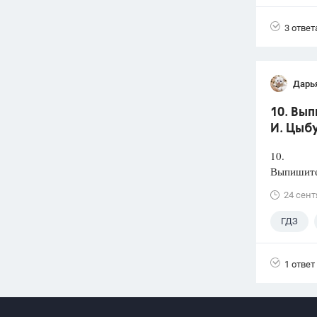
3 ответ
Дарь
10. Вып
И. Цыбу
10.
Выпишите 
24 сент
ГДЗ
1 ответ