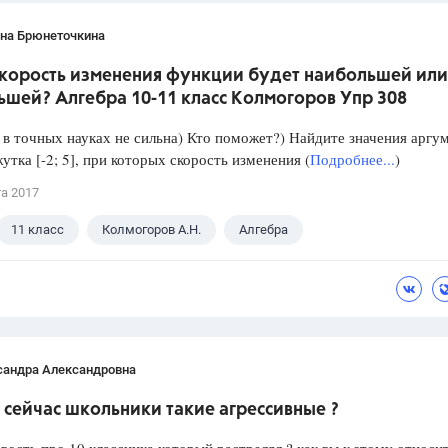
ана Брюнеточкина
скорость изменения функции будет наибольшей или
ьшей? Алгебра 10-11 класс Колмогоров Упр 308
в точных науках не сильна) Кто поможет?) Найдите значения аргу
утка [-2; 5], при которых скорость изменения (
Подробнее...
)
та 2017
11 класс
Колмогоров А.Н.
Алгебра
сандра Александровна
сейчас школьники такие агрессивные ?