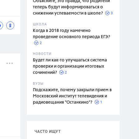
Объясните, это правда, что родители
теперь будут информироваться о
3
снижении успеваемости в школе?
ШКОЛА
спитание
Когда в 2018 году намечено
проведение основного периода ЕГЭ?
2
НОВОСТИ
Будет ли как-то улучшаться система
проверки и организации итоговых
2
сочинений?
ВУЗЫ
Подскажите, почему закрыли прием в
Московский институт телевидения и
1
радиовещания "Останкино"?
ЧАСТО ИЩУТ