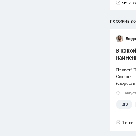
9692 в
ПОХОЖИЕ В
Богд
В како
наимен
Привет! 
Скорость 
(скорость
1 авгус
ГДЗ
1 ответ