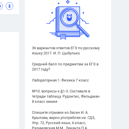
36 вариантов ответов ЕГЭ по русскому
языку 2017. И. П. Цыбулько
Средний балл по предметам за ЕГЭ в
2017 году?
Лабораторная 1. Физика 7 класс
№10. вопросы к §1-3. Составьте в
тетради таблицу. Рудзитис, Фельдман
8 класс химия
Спишите отрывки из басен И. А.
Крылова, верно употребляя не. ГДЗ,
Упр. 72, Русский язык, 6 класс,
Разумовская М.М., Леканта П.А.