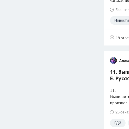
Читали но
5 сентя
Новости
18 отве
Алек
11. Вып
Е. Русс
11.
Выпишите 
произнос.
25 сент
ГДЗ