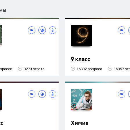
ЕМЫ
9 класс
опросов
3273 ответа
16392 вопроса
16957 от
сс
Химия