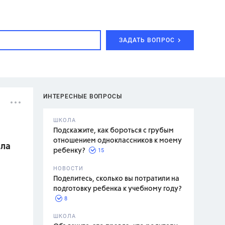
ЗАДАТЬ ВОПРОС
ИНТЕРЕСНЫЕ ВОПРОСЫ
ШКОЛА
Подскажите, как бороться с грубым
отношением одноклассников к моему
ала
15
ребенку?
с,
7 класс,
НОВОСТИ
2 класс
Поделитесь, сколько вы потратили на
подготовку ребенка к учебному году?
8
.,
ШКОЛА
асян Л.С.,