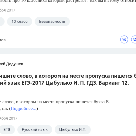
вость про 10 классника который растрелял ? как вы к этому относи
бря 2017
10 класс
Безопасность
тов
сей Дедушев
ишите слово, в котором на месте пропуска пишется 
кий язык ЕГЭ-2017 Цыбулько И. П. ГДЗ. Вариант 12.
слово, в котором на месте пропуска пишется буква Е.
, шь (
Подробнее...
)
ября 2017
ЕГЭ
Русский язык
Цыбулько И.П.