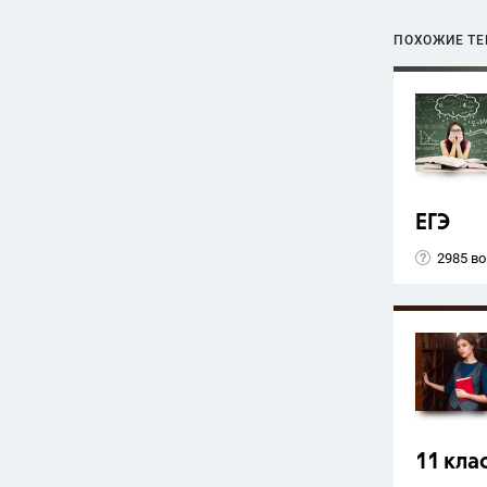
ПОХОЖИЕ Т
ЕГЭ
2985 в
11 кла