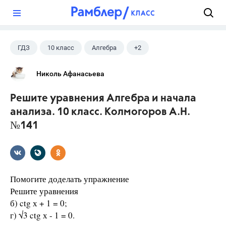
?
ГДЗ
10 класс
Алгебра
+2
Колмогоров А.Н.
Школа
Николь Афанасьева
Решите уравнения Алгебра и начала
анализа. 10 класс. Колмогоров А.Н.
№141
Помогите доделать упражнение
Решите уравнения
б) ctg х + 1 = 0;
г) √3 ctg х - 1 = 0.