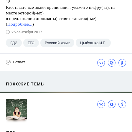
18.
Расставьте все знаки препинания: укажите цифру(-ы), на
месте которой(-ых)
в предложении должна(-ы) стоять запятая(-ые).
(
Подробнее...
)
25 сентября 2017
ГДЗ
ЕГЭ
Русский язык
Цыбулько И.П.
1 ответ
ПОХОЖИЕ ТЕМЫ