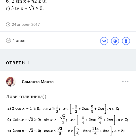
б) 2 sin х + √2 ≥ 0;
г) 3 tg х + √3 ≥ 0.
24 апреля 2017
1 ответ
ОТВЕТЫ
1
Саманта Манта
Лови-отличница))