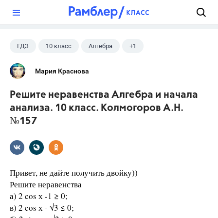
?
ГДЗ
10 класс
Алгебра
+1
Колмогоров А.Н.
Мария Краснова
Решите неравенства Алгебра и начала
анализа. 10 класс. Колмогоров А.Н.
№157
Привет, не дайте получить двойку))
Решите неравенства
а) 2 cos х -1 ≥ 0;
в) 2 cos х - √3 ≤ 0;