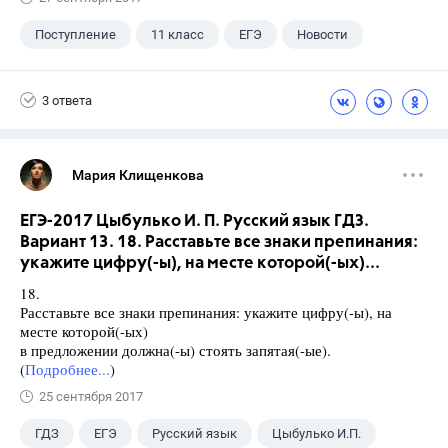
Поступление
11 класс
ЕГЭ
Новости
3 ответа
Мария Клищенкова
ЕГЭ-2017 Цыбулько И. П. Русский язык ГДЗ.
Вариант 13. 18. Расставьте все знаки препинания:
укажите цифру(-ы), на месте которой(-ых)...
18.
Расставьте все знаки препинания: укажите цифру(-ы), на
месте которой(-ых)
в предложении должна(-ы) стоять запятая(-ые).
(
Подробнее...
)
25 сентября 2017
ГДЗ
ЕГЭ
Русский язык
Цыбулько И.П.