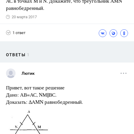
АС в точках М и N. Докажите, что треугольник AMN
равнобедренный.
20 марта 2017
1 ответ
ОТВЕТЫ
1
Лютик
Привет, вот такое решение
Дано: АВ=АС, NМ||ВС.
Доказать: ∆АMN равнобедренный.