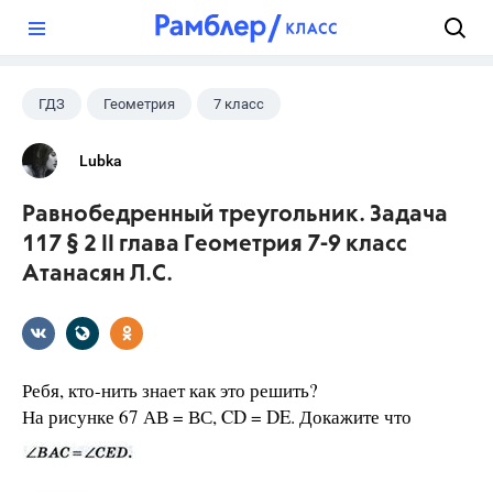
?
ГДЗ
Геометрия
7 класс
9 класс
+2
Атанасян Л.С.
Lubka
Школа
Равнобедренный треугольник. Задача
117 § 2 II глава Геометрия 7-9 класс
Атанасян Л.С.
Ребя, кто-нить знает как это решить?
На рисунке 67 АВ = ВС, CD = DE. Докажите что