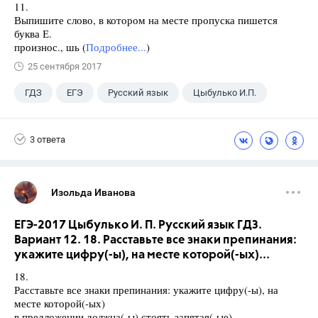
11.
Выпишите слово, в котором на месте пропуска пишется
буква Е.
произнос., шь (
Подробнее...
)
25 сентября 2017
ГДЗ
ЕГЭ
Русский язык
Цыбулько И.П.
3 ответа
Изольда Иванова
ЕГЭ-2017 Цыбулько И. П. Русский язык ГДЗ.
Вариант 12. 18. Расставьте все знаки препинания:
укажите цифру(-ы), на месте которой(-ых)...
18.
Расставьте все знаки препинания: укажите цифру(-ы), на
месте которой(-ых)
в предложении должна(-ы) стоять запятая(-ые).