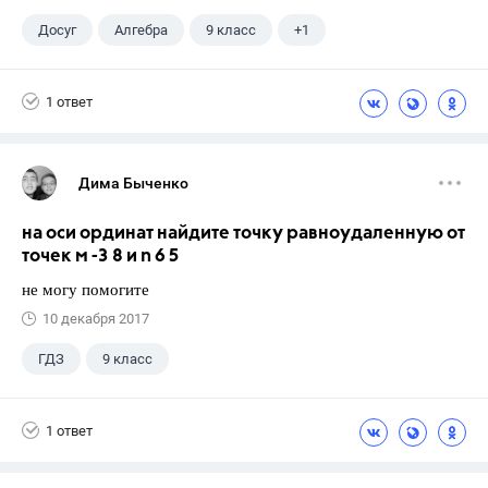
Досуг
Алгебра
9 класс
+1
Кузнецова Л. В.
1 ответ
Дима Быченко
на оси ординат найдите точку равноудаленную от
точек м -3 8 и n 6 5
не могу помогите
10 декабря 2017
ГДЗ
9 класс
1 ответ