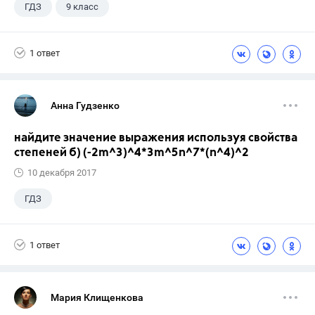
ГДЗ
9 класс
1 ответ
Анна Гудзенко
найдите значение выражения используя свойства
степеней б) (-2m^3)^4*3m^5n^7*(n^4)^2
10 декабря 2017
ГДЗ
1 ответ
Мария Клищенкова