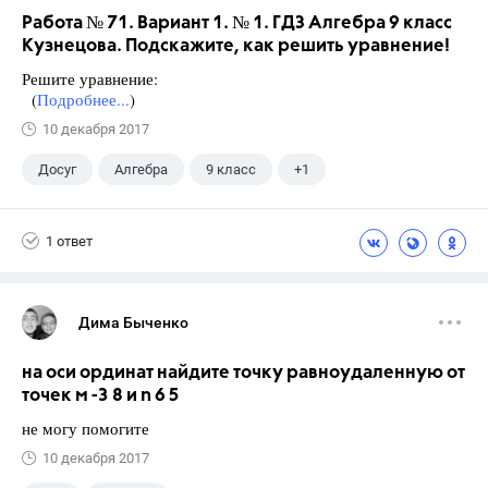
Работа № 71. Вариант 1. № 1. ГДЗ Алгебра 9 класс
Кузнецова. Подскажите, как решить уравнение!
Решите уравнение:
(
Подробнее...
)
10 декабря 2017
Досуг
Алгебра
9 класс
+1
Кузнецова Л. В.
1 ответ
Дима Быченко
на оси ординат найдите точку равноудаленную от
точек м -3 8 и n 6 5
не могу помогите
10 декабря 2017