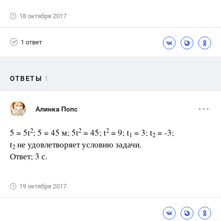
18 октября 2017
1 ответ
ОТВЕТЫ
1
Алинка Попс
2
2
2
5 = 5t
; 5 = 45 м; 5t
= 45; t
= 9; t
= 3; t
= -3;
1
2
t
не удовлетворяет условию задачи.
2
Ответ; 3 с.
19 октября 2017