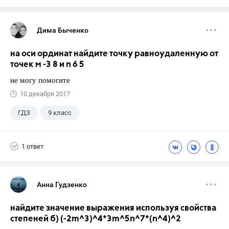
Дима Быченко
на оси ординат найдите точку равноудаленную от
точек м -3 8 и n 6 5
не могу помогите
10 декабря 2017
ГДЗ
9 класс
1 ответ
Анна Гудзенко
найдите значение выражения используя свойства
степеней б) (-2m^3)^4*3m^5n^7*(n^4)^2