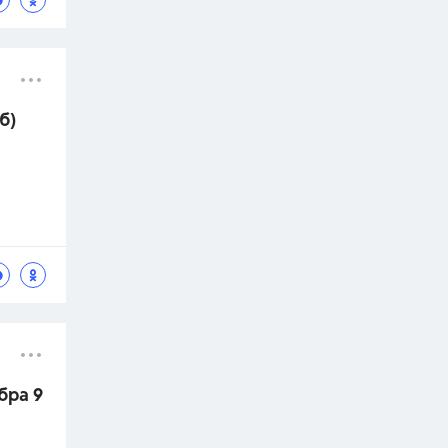
б)
бра 9