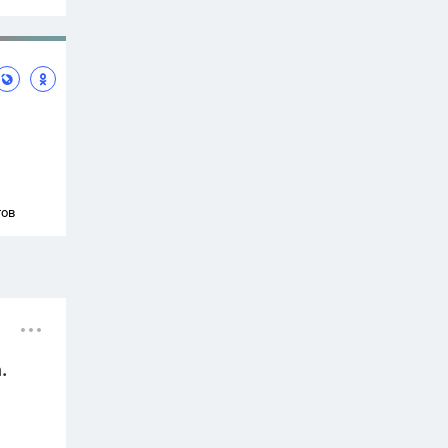
тов
.