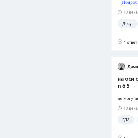
(
Подробн
10 дека
Досуг
1 ответ
Дима
на оси 
n 6 5
не могу п
10 дека
ГДЗ