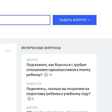
ЗАДАТЬ ВОПРОС
ИНТЕРЕСНЫЕ ВОПРОСЫ
ШКОЛА
Подскажите, как бороться с грубым
отношением одноклассников к моему
15
ребенку?
с,
7 класс,
НОВОСТИ
2 класс
Поделитесь, сколько вы потратили на
подготовку ребенка к учебному году?
8
.,
ШКОЛА
асян Л.С.,