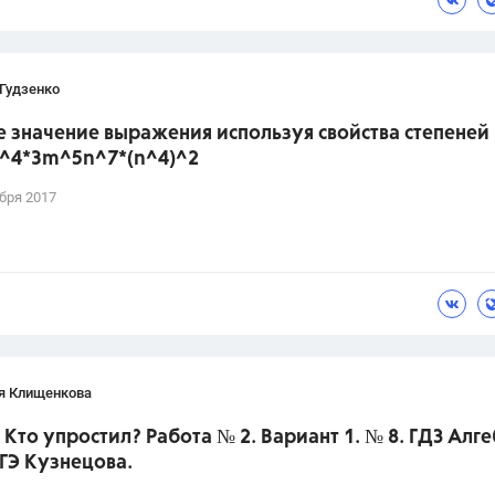
Гудзенко
 значение выражения используя свойства степеней 
)^4*3m^5n^7*(n^4)^2
бря 2017
я Клищенкова
 Кто упростил? Работа № 2. Вариант 1. № 8. ГДЗ Алге
ГЭ Кузнецова.