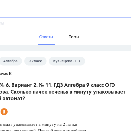
Ответы
Темы
Алгебра
9 класс
Кузнецова Л. В.
ы
Домашнее задание
Русский язык,
Химия,
Геометрия,
фимс К
Обществознание,
Физика
№ 6. Вариант 2. № 11. ГДЗ Алгебра 9 класс ОГЭ
Школа
ва. Сколько пачек печенья в минуту упаковывает
9 класс,
8 класс,
11 класс,
10 клас
 автомат?
6 класс,
4 класс,
5 класс,
1 класс,
Учебники
томат упаковывает в минуту на 2 пачки
Разумовская М.М.,
Габриелян О.С
ольше, чем второй. Первый автомат работал
Рудзитис Г.Е.,
Цыбулько И.П.,
Атан