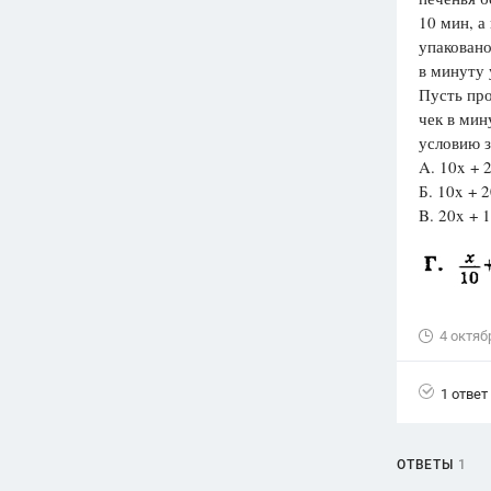
10 мин, а
Вузы
упаковано
1752
ответа
в минуту 
Пусть про
Олимпиады
чек в мин
82
ответа
условию з
Spotlight
A. 10x + 2
1551
ответ
Б. 10x + 2
B. 20x + 1
ГИА
280
ответов
4 октяб
1 ответ
ОТВЕТЫ
1