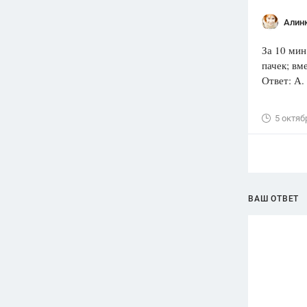
Алин
За 10 мин
пачек; вме
Ответ: А.
5 октяб
ВАШ ОТВЕТ