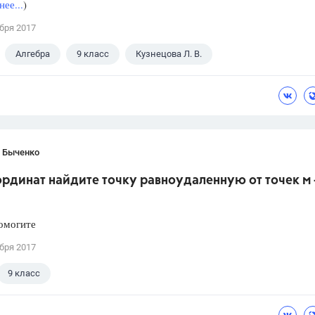
ее...
)
бря 2017
Алгебра
9 класс
Кузнецова Л. В.
 Быченко
ординат найдите точку равноудаленную от точек м -
омогите
бря 2017
9 класс