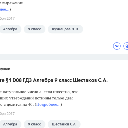
е выражение
ее...
)
бря 2017
Алгебра
9 класс
Кузнецова Л. В.
Пушок
е §1 D08 ГДЗ Алгебра 9 класс Шестаков С.А.
е натуральное число а, если известно, что
щих утверждений истинны только два:
а делится на 46; (
Подробнее...
)
бря 2017
Алгебра
9 класс
Шестаков С.А.