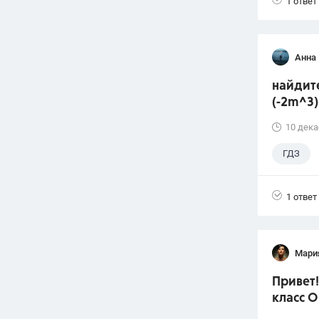
1 ответ
Анна 
найдите
(-2m^3
10 дека
ГДЗ
1 ответ
Мари
Привет!
класс О