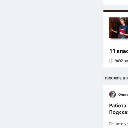
11 кла
9692 в
ПОХОЖИЕ В
Ольга
Работа 
Подска
Решите у