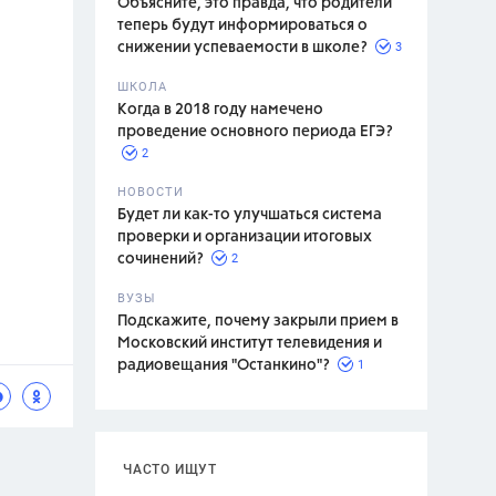
Объясните, это правда, что родители
теперь будут информироваться о
3
снижении успеваемости в школе?
ШКОЛА
спитание
Когда в 2018 году намечено
проведение основного периода ЕГЭ?
2
НОВОСТИ
Будет ли как-то улучшаться система
проверки и организации итоговых
2
сочинений?
ВУЗЫ
Подскажите, почему закрыли прием в
Московский институт телевидения и
1
радиовещания "Останкино"?
ЧАСТО ИЩУТ