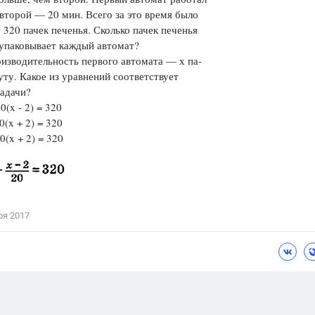
 второй — 20 мин. Всего за это время было
Цветков Л. А.
 320 пачек печенья. Сколько пачек печенья
упаковывает каждый автомат?
Психология
изводительность первого автомата — х па-
Отношения,
Любовь,
Красота,
Во
уту. Какое из уравнений соответствует
адачи?
ПОКАЗАТЬ ВСЕ
0(x - 2) = 320
0(x + 2) = 320
0(x + 2) = 320
ря 2017