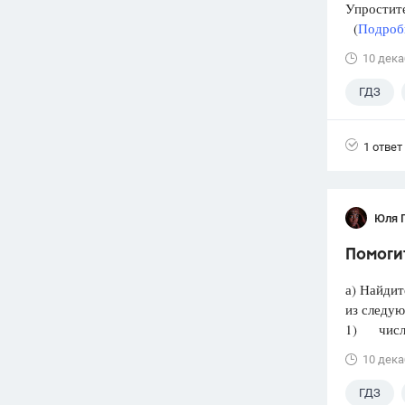
Упростит
(
Подробн
10 дека
ГДЗ
1 ответ
Юля 
Помогит
а) Найдит
из следую
1) число 
10 дека
ГДЗ