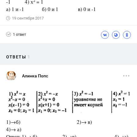
2
-1 4) х
= 1
а) 1 и -1 б) 0 и 1 в) 0 и -1
19 сентября 2017
1 ответ
ОТВЕТЫ
1
Алинка Попс
1)→б) 2)→ в)
4)→ а)
Ответ: 1)→ б) 2)→в) 4)→а).