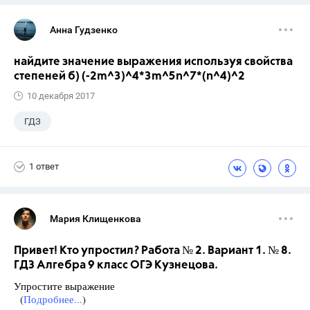
Анна Гудзенко
найдите значение выражения используя свойства
степеней б) (-2m^3)^4*3m^5n^7*(n^4)^2
10 декабря 2017
ГДЗ
1 ответ
Мария Клищенкова
Привет! Кто упростил? Работа № 2. Вариант 1. № 8.
ГДЗ Алгебра 9 класс ОГЭ Кузнецова.
Упростите выражение
(
Подробнее...
)