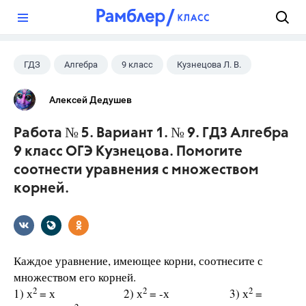
?
ГДЗ
Алгебра
9 класс
Кузнецова Л. В.
Алексей Дедушев
Работа № 5. Вариант 1. № 9. ГДЗ Алгебра
9 класс ОГЭ Кузнецова. Помогите
соотнести уравнения с множеством
корней.
Каждое уравнение, имеющее корни, соотнесите с
множеством его корней.
2
2
2
1) х
= х 2) х
= -х 3) х
=