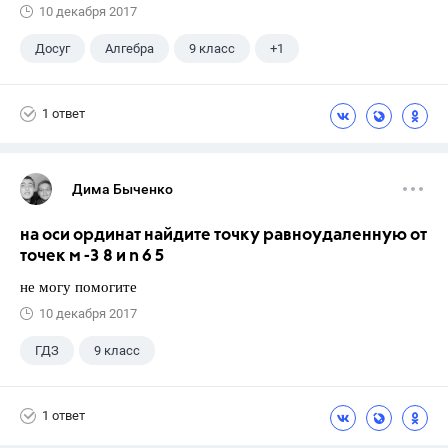
10 декабря 2017
Досуг
Алгебра
9 класс
+1
Кузнецова Л. В.
1 ответ
Дима Быченко
на оси ординат найдите точку равноудаленную от
точек м -3 8 и n 6 5
не могу помогите
10 декабря 2017
ГДЗ
9 класс
1 ответ