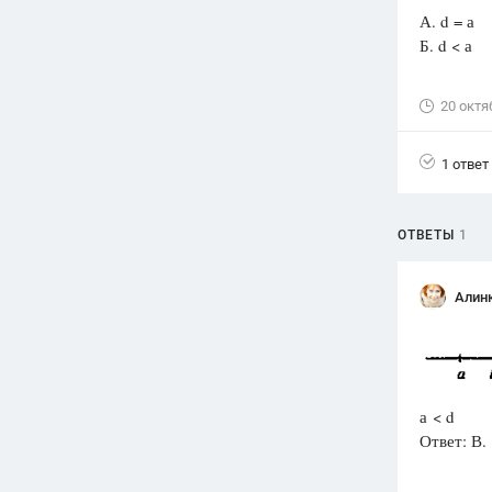
А. d = 
Вузы
Б. d < 
1752
ответа
Олимпиады
20 октя
82
ответа
Spotlight
1 ответ
1551
ответ
ГИА
ОТВЕТЫ
1
280
ответов
Алин
а < d
Ответ: В.