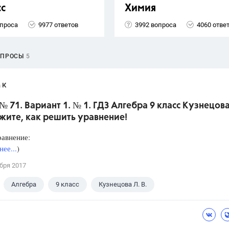
сс
Химия
опроса
9977 ответов
3992 вопроса
4060 отве
ОПРОСЫ
5
 К
№ 71. Вариант 1. № 1. ГДЗ Алгебра 9 класс Кузнецова
жите, как решить уравнение!
равнение:
ее...
)
бря 2017
Алгебра
9 класс
Кузнецова Л. В.