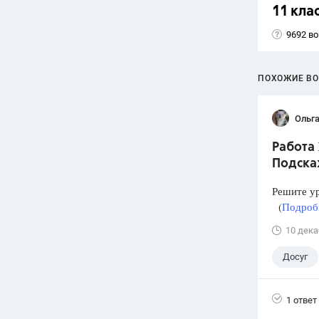
11 кла
9692 в
ПОХОЖИЕ В
Ольга
Работа 
Подска
Решите у
(
Подробн
10 дека
Досуг
1 ответ