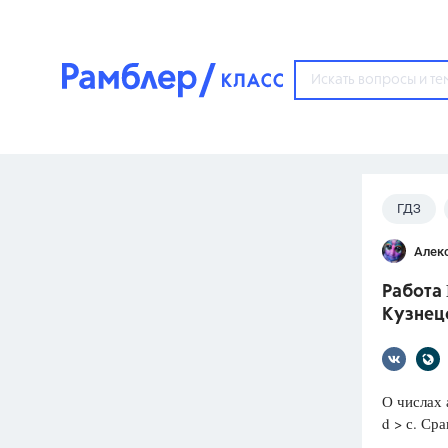
?
ГДЗ
Популярные тем
Алек
ГДЗ
67571
ответ
Работа 
ЕГЭ
Кузнецо
3273
ответа
ОГЭ
3460
ответов
О числах а
d > с. Сра
ФИПИ
30
ответов