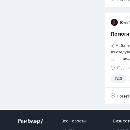
Юля 
Помогит
а) Найдит
из следую
1) число 
10 дека
ГДЗ
1 ответ
Все новости
Бизнес 