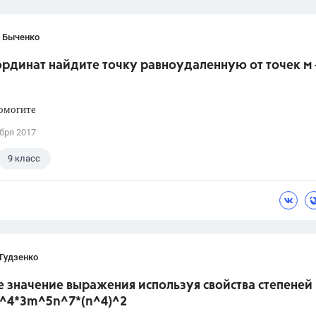
 Быченко
ординат найдите точку равноудаленную от точек м -
омогите
бря 2017
9 класс
Гудзенко
 значение выражения используя свойства степеней 
)^4*3m^5n^7*(n^4)^2