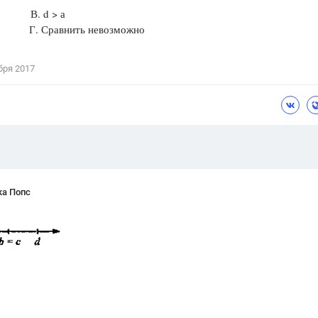
а В. d > а
Цветков Л. А.
а Г. Сравнить невозможно
Психология
Отношения,
Любовь,
Красота,
Во
бря 2017
ПОКАЗАТЬ ВСЕ
ка Попс