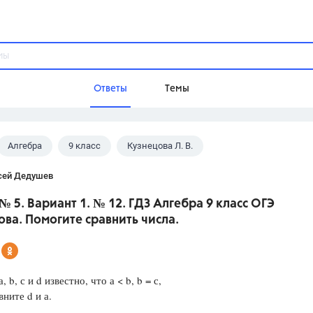
Ответы
Темы
Алгебра
9 класс
Кузнецова Л. В.
ы
Домашнее задание
Русский язык,
Химия,
Геометрия,
сей Дедушев
Обществознание,
Физика
№ 5. Вариант 1. № 12. ГДЗ Алгебра 9 класс ОГЭ
Школа
ва. Помогите сравнить числа.
9 класс,
8 класс,
11 класс,
10 клас
6 класс,
4 класс,
5 класс,
1 класс,
Учебники
, b, с и d известно, что а < b, b = с,
вните d и а.
Разумовская М.М.,
Габриелян О.С
Рудзитис Г.Е.,
Цыбулько И.П.,
Атан