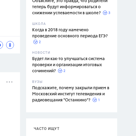
Объясните, это правда, что родители
теперь будут информироваться о
3
снижении успеваемости в школе?
ШКОЛА
спитание
Когда в 2018 году намечено
проведение основного периода ЕГЭ?
2
НОВОСТИ
Будет ли как-то улучшаться система
проверки и организации итоговых
2
сочинений?
ВУЗЫ
Подскажите, почему закрыли прием в
Московский институт телевидения и
1
радиовещания "Останкино"?
ЧАСТО ИЩУТ