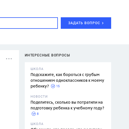
ЗАДАТЬ ВОПРОС
ИНТЕРЕСНЫЕ ВОПРОСЫ
ШКОЛА
Подскажите, как бороться с грубым
отношением одноклассников к моему
15
ребенку?
с,
7 класс,
НОВОСТИ
2 класс
Поделитесь, сколько вы потратили на
подготовку ребенка к учебному году?
8
.,
ШКОЛА
асян Л.С.,