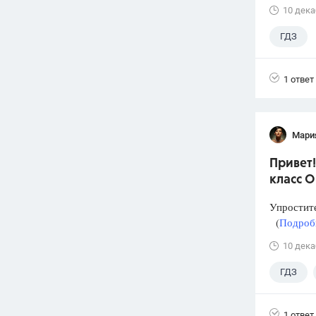
10 дека
ГДЗ
1 ответ
Мари
Привет!
класс О
Упростит
(
Подробн
10 дека
ГДЗ
1 ответ