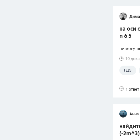
Дима
на оси 
n 6 5
не могу п
10 дека
ГДЗ
1 ответ
Анна 
найдите
(-2m^3