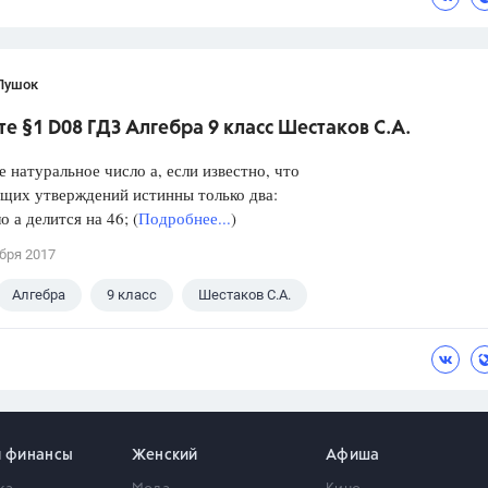
Пушок
е §1 D08 ГДЗ Алгебра 9 класс Шестаков С.А.
е натуральное число а, если известно, что
щих утверждений истинны только два:
а делится на 46; (
Подробнее...
)
бря 2017
Алгебра
9 класс
Шестаков С.А.
и финансы
Женский
Афиша