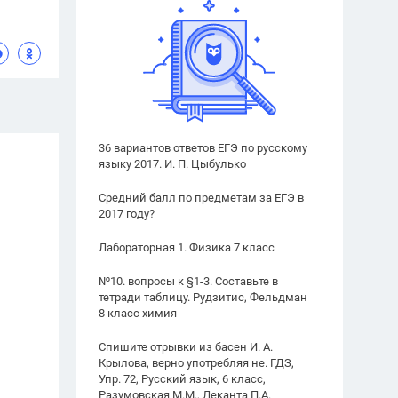
36 вариантов ответов ЕГЭ по русскому
языку 2017. И. П. Цыбулько
Средний балл по предметам за ЕГЭ в
2017 году?
Лабораторная 1. Физика 7 класс
№10. вопросы к §1-3. Составьте в
тетради таблицу. Рудзитис, Фельдман
8 класс химия
Спишите отрывки из басен И. А.
Крылова, верно употребляя не. ГДЗ,
Упр. 72, Русский язык, 6 класс,
Разумовская М.М., Леканта П.А.