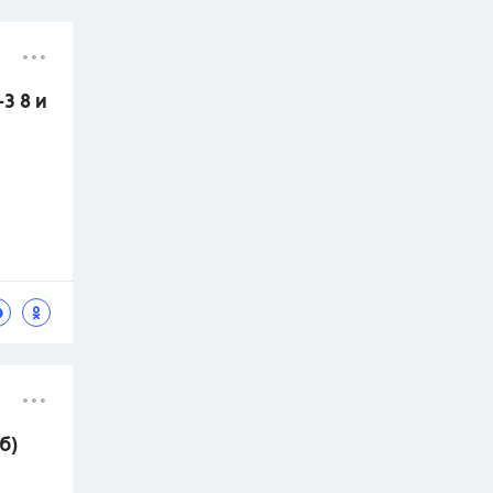
3 8 и
б)