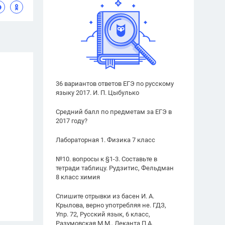
36 вариантов ответов ЕГЭ по русскому
языку 2017. И. П. Цыбулько
Средний балл по предметам за ЕГЭ в
2017 году?
Лабораторная 1. Физика 7 класс
№10. вопросы к §1-3. Составьте в
тетради таблицу. Рудзитис, Фельдман
8 класс химия
Спишите отрывки из басен И. А.
Крылова, верно употребляя не. ГДЗ,
Упр. 72, Русский язык, 6 класс,
Разумовская М.М., Леканта П.А.