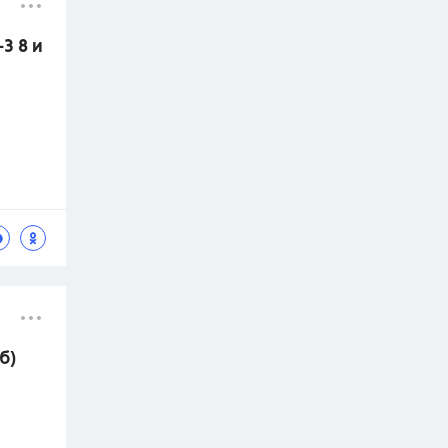
3 8 и
б)