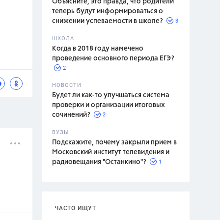
Объясните, это правда, что родители
теперь будут информироваться о
3
снижении успеваемости в школе?
ШКОЛА
спитание
Когда в 2018 году намечено
проведение основного периода ЕГЭ?
2
НОВОСТИ
Будет ли как-то улучшаться система
проверки и организации итоговых
2
сочинений?
ВУЗЫ
Подскажите, почему закрыли прием в
Московский институт телевидения и
1
радиовещания "Останкино"?
ЧАСТО ИЩУТ