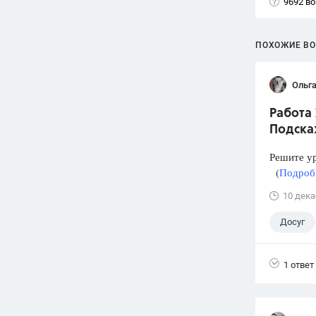
9692 в
ПОХОЖИЕ В
Ольга
Работа 
Подска
Решите у
(
Подробн
10 дека
Досуг
1 ответ