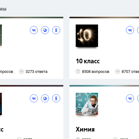
ЕМЫ
10 класс
опросов
3273 ответа
8508 вопросов
8707 отв
сс
Химия