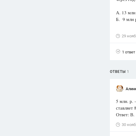
Вузы
А. 13 м
1752
ответа
Б. 9 мл
Олимпиады
82
ответа
29 нояб
Spotlight
1551
ответ
1 ответ
ГИА
280
ответов
ОТВЕТЫ
1
Алин
5 млн. р. 
ставляет 8
Ответ: В.
30 нояб