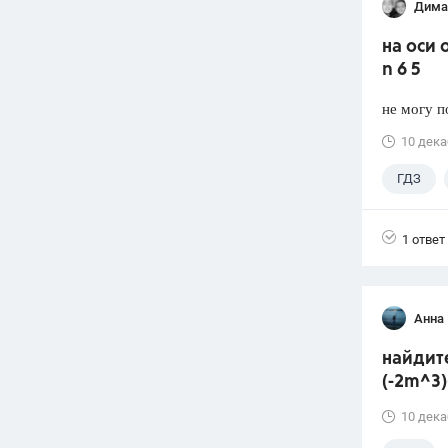
Дима
на оси 
n 6 5
не могу п
10 дека
ГДЗ
1 ответ
Анна 
найдите
(-2m^3
10 дека