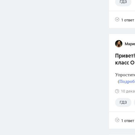
ГДЗ
1 ответ
Мари
Привет!
класс О
Упростит
(
Подробн
10 дека
ГДЗ
1 ответ