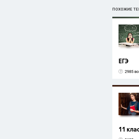
ПОХОЖИЕ Т
ЕГЭ
2985 в
11 кла