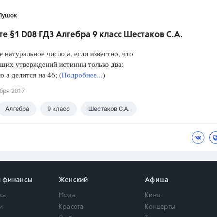
Пушок
е §1 D08 ГДЗ Алгебра 9 класс Шестаков С.А.
е натуральное число а, если известно, что
щих утверждений истинны только два:
а делится на 46; (
Подробнее...
)
бря 2017
Алгебра
9 класс
Шестаков С.А.
и финансы
Женский
Афиша
ка
Мода
Кино
и
Красота
Концерты