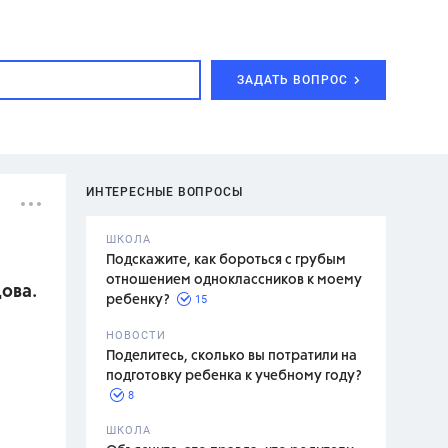
ЗАДАТЬ ВОПРОС
ИНТЕРЕСНЫЕ ВОПРОСЫ
ШКОЛА
Подскажите, как бороться с грубым
отношением одноклассников к моему
цова.
15
ребенку?
с,
7 класс,
НОВОСТИ
2 класс
Поделитесь, сколько вы потратили на
подготовку ребенка к учебному году?
8
.,
ШКОЛА
асян Л.С.,