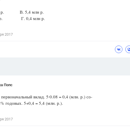
Цветков Л. А.
лн р. В. 5,4 млн р.
н р. Г. 0,4 млн р.
Психология
Отношения,
Любовь,
Красота,
Во
ря 2017
ПОКАЗАТЬ ВСЕ
ка Попс
- первоначальный вклад. 5∙0.08 = 0,4 (млн. р.) со-
% годовых. 5+0,4 = 5,4 (млн. р.).
ря 2017