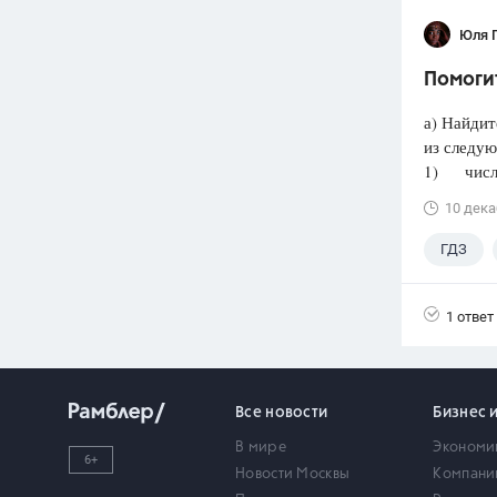
Юля 
Помогит
а) Найдит
из следую
1) число 
10 дека
ГДЗ
1 ответ
Все новости
Бизнес 
В мире
Экономи
6+
Новости Москвы
Компани