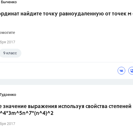
 Быченко
ординат найдите точку равноудаленную от точек м -
омогите
бря 2017
9 класс
Гудзенко
 значение выражения используя свойства степеней 
)^4*3m^5n^7*(n^4)^2
бря 2017