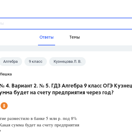
Ответы
Темы
Алгебра
9 класс
Кузнецова Л. В.
ы
Домашнее задание
Русский язык,
Химия,
Геометрия,
 Лешка
Обществознание,
Физика
№ 4. Вариант 2. № 5. ГДЗ Алгебра 9 класс ОГЭ Кузне
Школа
умма будет на счету предприятия через год?
9 класс,
8 класс,
11 класс,
10 клас
6 класс,
4 класс,
5 класс,
1 класс,
Учебники
ие разместило в банке 5 млн р. под 8%
Какая сумма будет на счету предприятия
Разумовская М.М.,
Габриелян О.С
?
Рудзитис Г.Е.,
Цыбулько И.П.,
Атан