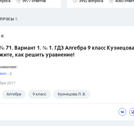
опроса
9977 ответов
3992 вопроса
4060 отве
ОПРОСЫ
5
 К
№ 71. Вариант 1. № 1. ГДЗ Алгебра 9 класс Кузнецова
жите, как решить уравнение!
равнение:
ее...
)
бря 2017
Алгебра
9 класс
Кузнецова Л. В.