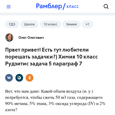
?
ГДЗ
Школа
10 класс
Химия
+1
Рудзитис Г.Е.
Олег Олегович
Првет привет! Есть тут любители
порешать задачки?) Химия 10 класс
Рудзитис задача 5 параграф 7
Вот, что нам дано: ​Какой объем воздуха (н. у.)
потребуется, чтобы сжечь 50 м3 газа, содержащего
90% метана, 5% этана, 3% оксида углерода (IV) и 2%
азота?