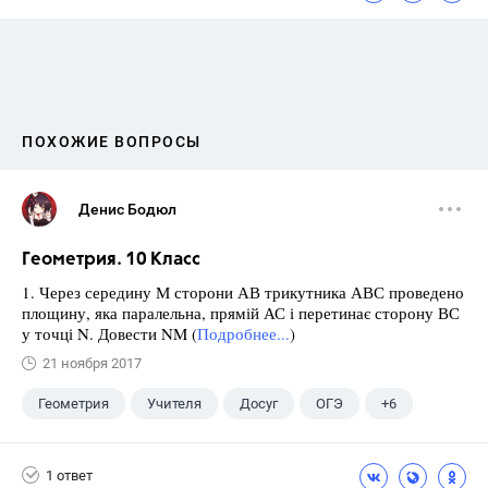
ПОХОЖИЕ ВОПРОСЫ
Денис Бодюл
Геометрия. 10 Класс
1. Через середину М сторони АВ трикутника АВС проведено
площину, яка паралельна, прямій АС і перетинає сторону ВС
у точці N. Довести NM (
Подробнее...
)
21 ноября 2017
Геометрия
Учителя
Досуг
ОГЭ
+6
Экзамены
ЕГЭ
ГИА
Выпускной
1 ответ