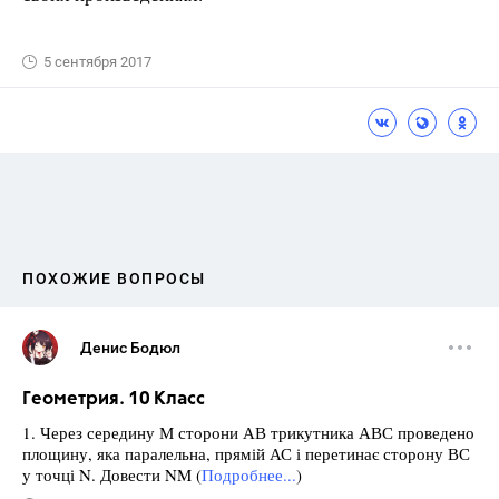
5 сентября 2017
ПОХОЖИЕ ВОПРОСЫ
Денис Бодюл
Геометрия. 10 Класс
1. Через середину М сторони АВ трикутника АВС проведено
площину, яка паралельна, прямій АС і перетинає сторону ВС
у точці N. Довести NM (
Подробнее...
)