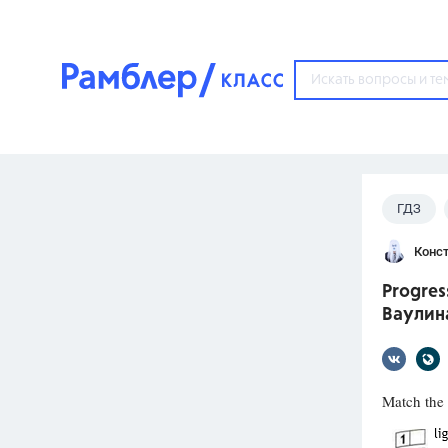
?
ГДЗ
Популярные тем
Конст
ГДЗ
67571
ответ
Progres
ЕГЭ
Ваулина
3273
ответа
ОГЭ
3460
ответов
Match the 
ФИПИ
30
ответов