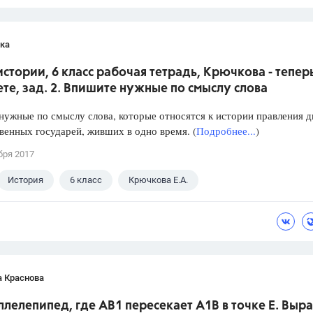
ка
истории, 6 класс рабочая тетрадь, Крючкова - тепер
ете, зад. 2. Впишите нужные по смыслу слова
ужные по смыслу слова, которые относятся к истории правления д
енных государей, живших в одно время. (
Подробнее...
)
бря 2017
История
6 класс
Крючкова Е.А.
а Краснова
ллелепипед, где АВ1 пересекает А1В в точке Е. Выр