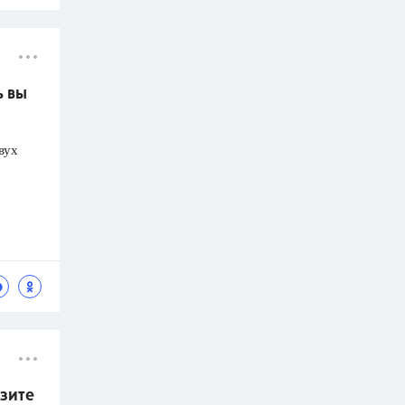
ь вы
вух
азите