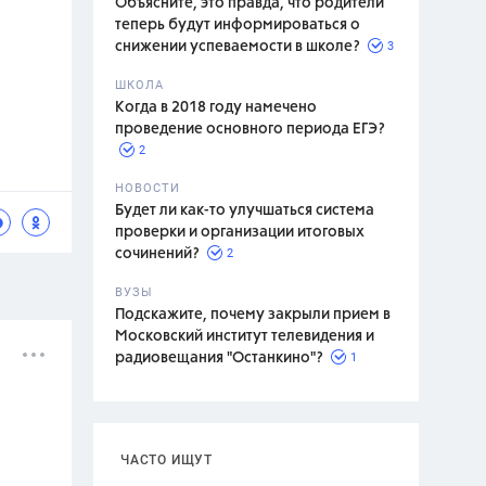
Объясните, это правда, что родители
теперь будут информироваться о
3
снижении успеваемости в школе?
ШКОЛА
спитание
Когда в 2018 году намечено
проведение основного периода ЕГЭ?
2
НОВОСТИ
Будет ли как-то улучшаться система
проверки и организации итоговых
2
сочинений?
ВУЗЫ
Подскажите, почему закрыли прием в
Московский институт телевидения и
1
радиовещания "Останкино"?
ЧАСТО ИЩУТ