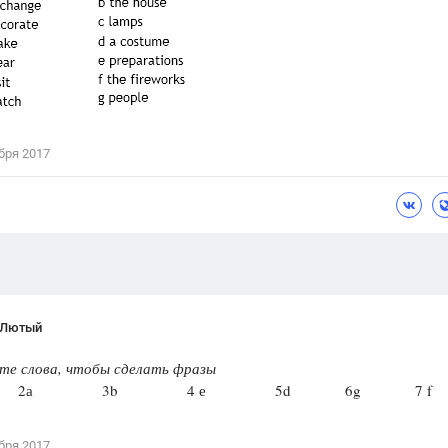
Цветков Л. А.
Психология
Отношения,
Любовь,
Красота,
Во
ПОКАЗАТЬ ВСЕ
бря 2017
 Лютый
е слова, чтобы сделать фразы
 2а 3b 4 е 5d 6g 7 f
бря 2017