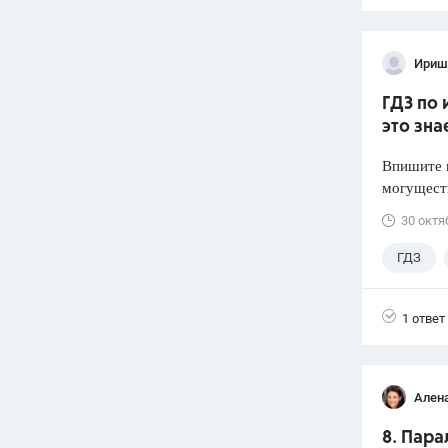
Ириш
ГДЗ по 
это зна
Впишите н
могуществ
30 октя
ГДЗ
1 ответ
Ален
8. Пара