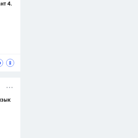
нт 4.
язык