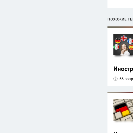
ПОХОЖИЕ Т
Иност
66 воп