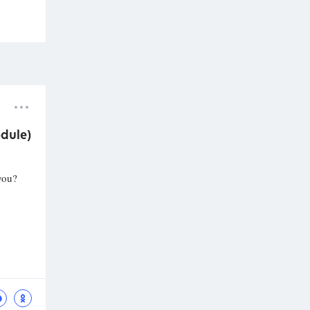
dule)
 you?