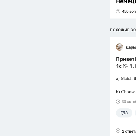
Немец
450 во
ПОХОЖИЕ В
Дарь
Привет
1c № 1.
a) Match t
b) Choose 
30 октя
ГДЗ
2 ответ