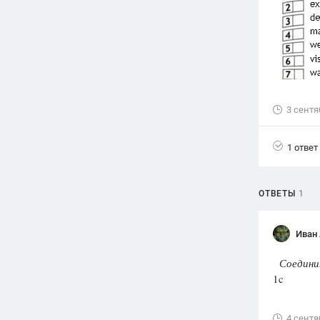
Вузы
1752
ответа
Олимпиады
82
ответа
Spotlight
3 сентя
1551
ответ
ГИА
1 ответ
280
ответов
ОТВЕТЫ
1
Иван
Соединит
1c
4 сентя