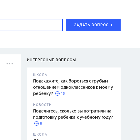
ЗАДАТЬ ВОПРОС
ИНТЕРЕСНЫЕ ВОПРОСЫ
ШКОЛА
Подскажите, как бороться с грубым
отношением одноклассников к моему
с
15
ребенку?
с,
7 класс,
НОВОСТИ
2 класс
Поделитесь, сколько вы потратили на
подготовку ребенка к учебному году?
8
.,
ШКОЛА
асян Л.С.,