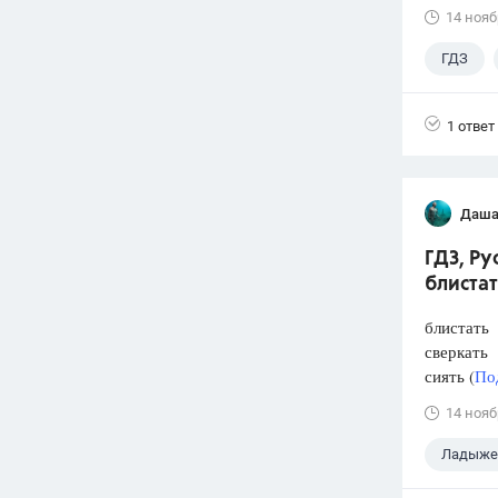
14 нояб
ГДЗ
1 ответ
Даша
ГДЗ, Р
блистат
блистать
сверкать
сиять (
По
14 нояб
Ладыжен