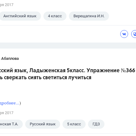
ря 2017
Английский язык
4 класс
Верещагина И.Н.
 Абаплова
усский язык, Ладыженская 5класс. Упражнение №366
ь сверкать сиять светиться лучиться
дробнее...
)
ря 2017
ская Т.А.
Русский язык
5 класс
ГДЗ