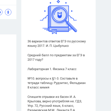
36 вариантов ответов ЕГЭ по русскому
языку 2017. И. П. Цыбулько
Средний балл по предметам за ЕГЭ в
2017 году?
Лабораторная 1. Физика 7 класс
№10. вопросы к §1-3. Составьте в
тетради таблицу. Рудзитис, Фельдман
8 класс химия
Спишите отрывки из басен И. А.
Крылова, верно употребляя не. ГДЗ,
Упр. 72, Русский язык, 6 класс,
Разумовская М.М., Леканта П.А.