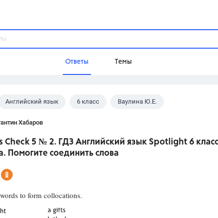
Ответы
Темы
Английский язык
6 класс
Ваулина Ю.Е.
ы
Домашнее задание
Русский язык,
Химия,
Геометрия,
антин Хабаров
Обществознание,
Физика
s Check 5 № 2. ГДЗ Английский язык Spotlight 6 клас
Школа
. Помогите соединить слова
9 класс,
8 класс,
11 класс,
10 клас
6 класс,
4 класс,
5 класс,
1 класс,
Учебники
words to form collocations.
Разумовская М.М.,
Габриелян О.С
Рудзитис Г.Е.,
Цыбулько И.П.,
Атан