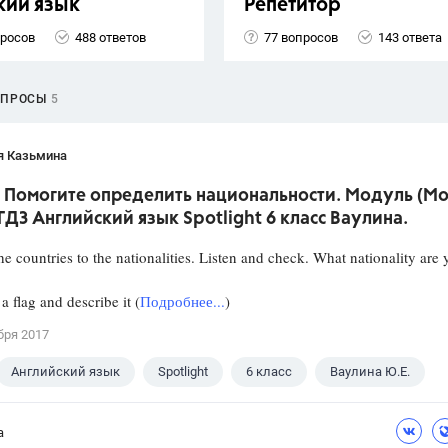
кий язык
Репетитор
просов
488 ответов
77 вопросов
143 ответа
ОПРОСЫ
5
я Казьмина
! Помогите определить национальности. Модуль (Mo
 ГДЗ Английский язык Spotlight 6 класс Ваулина.
he countries to the nationalities. Listen and check. What nationality are
a flag and describe it (
Подробнее...
)
бря 2017
Английский язык
Spotlight
6 класс
Ваулина Ю.Е.
а