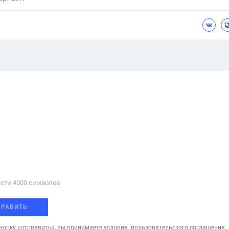
сти 4000 cимволов
ПРАВИТЬ
опку «отправить», вы принимаете условия
пользовательского соглашения