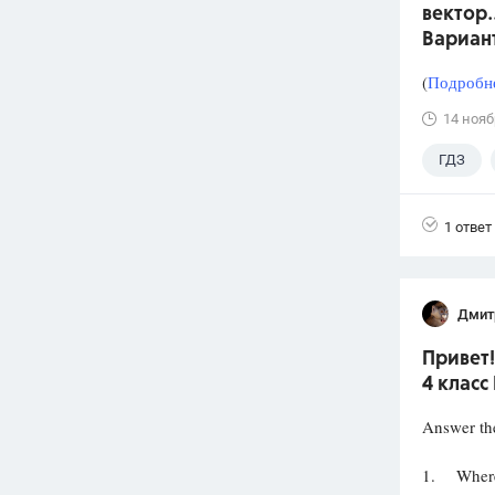
вектор.
Вариан
(
Подробне
14 нояб
ГДЗ
1 ответ
Дмит
Привет!
4 класс
Answer the
1. Where 