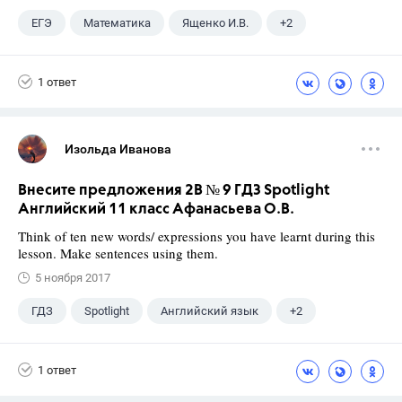
ЕГЭ
Математика
Ященко И.В.
+2
Семенов А.В.
11 класс
1 ответ
Изольда Иванова
Внесите предложения 2B № 9 ГДЗ Spotlight
Английский 11 класс Афанасьева О.В.
Think of ten new words/ expressions you have learnt during this
lesson. Make sentences using them.
5 ноября 2017
ГДЗ
Spotlight
Английский язык
+2
11 класс
Афанасьева О. В.
1 ответ