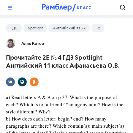
?
ГДЗ
Spotlight
Английский язык
+2
11 класс
Афанасьева О. В.
Алик Котов
Прочитайте 2E № 4 ГДЗ Spotlight
Английский 11 класс Афанасьева О.В.
a) Read letters A & В on p 37. What is the purpose of
each? Which is to: a friend? *an agony aunt? How is the
style different? Why?
b) How does each letter: begin? end? How many
paragraphs are there? Which contain(s): main subject(s)
of the letter in detail? closing remarks? reason for writing