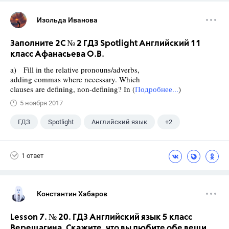
Изольда Иванова
Заполните 2C № 2 ГДЗ Spotlight Английский 11
класс Афанасьева О.В.
a) Fill in the relative pronouns/adverbs,
adding commas where necessary. Which
clauses are defining, non-defining? In (
Подробнее...
)
5 ноября 2017
ГДЗ
Spotlight
Английский язык
+2
11 класс
Афанасьева О. В.
1 ответ
Константин Хабаров
Lesson 7. № 20. ГДЗ Английский язык 5 класс
Верещагина. Скажите, что вы любите обе вещи.