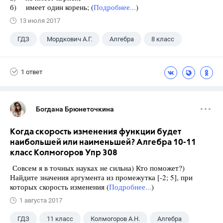
б) имеет один корень; (
Подробнее...
)
13 июля 2017
ГДЗ
Мордкович А.Г.
Алгебра
8 класс
1 ответ
Богдана Брюнеточкина
Когда скорость изменения функции будет
наибольшей или наименьшей? Алгебра 10-11
класс Колмогоров Упр 308
Совсем я в точных науках не сильна) Кто поможет?)
Найдите значения аргумента из промежутка [-2; 5], при
которых скорость изменения (
Подробнее...
)
1 августа 2017
ГДЗ
11 класс
Колмогоров А.Н.
Алгебра