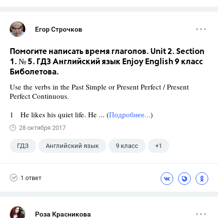
Егор Строчков
Помогите написать время глаголов. Unit 2. Section
1. № 5. ГДЗ Английский язык Enjoy English 9 класс
Биболетова.
Use the verbs in the Past Simple or Present Perfect / Present
Perfect Continuous.
1 He likes his quiet life. He ... (
Подробнее...
)
28 октября 2017
ГДЗ
Английский язык
9 класс
+1
Биболетова М. З.
1 ответ
Роза Красникова