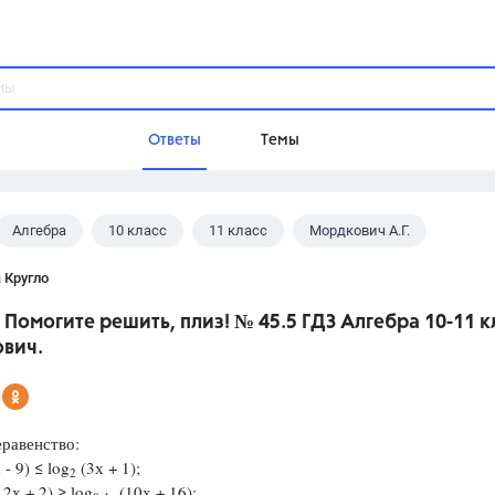
Ответы
Темы
Алгебра
10 класс
11 класс
Мордкович А.Г.
ы
Домашнее задание
Русский язык,
Химия,
Геометрия,
 Кругло
Обществознание,
Физика
 Помогите решить, плиз! № 45.5 ГДЗ Алгебра 10-11 к
Школа
вич.
9 класс,
8 класс,
11 класс,
10 клас
6 класс,
4 класс,
5 класс,
1 класс,
Учебники
равенство:
 - 9) ≤ log
(3х + 1);
Разумовская М.М.,
Габриелян О.С
2
2х + 2) ≥ log
(10х + 16);
Рудзитис Г.Е.,
Цыбулько И.П.,
Атан