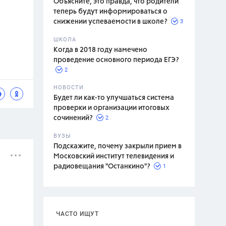
Объясните, это правда, что родители
теперь будут информироваться о
3
снижении успеваемости в школе?
ШКОЛА
спитание
Когда в 2018 году намечено
проведение основного периода ЕГЭ?
2
НОВОСТИ
Будет ли как-то улучшаться система
проверки и организации итоговых
2
сочинений?
ВУЗЫ
Подскажите, почему закрыли прием в
Московский институт телевидения и
1
радиовещания "Останкино"?
ЧАСТО ИЩУТ