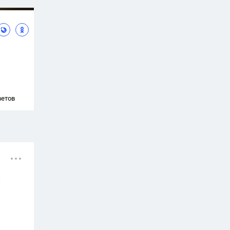
ветов
х