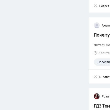
1 ответ
Алек
Почему 
Читали но
5 сентя
Новости
18 отве
Роза
ГДЗ Тем