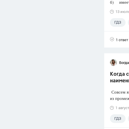
б) имеет 
13 июл
ГДЗ
1 ответ
Богд
Когда 
наимен
Совсем я 
из промеж
1 авгус
ГДЗ