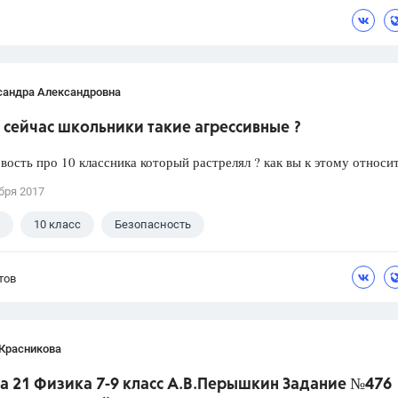
сандра Александровна
сейчас школьники такие агрессивные ?
вость про 10 классника который растрелял ? как вы к этому относи
бря 2017
10 класс
Безопасность
тов
 Красникова
а 21 Физика 7-9 класс А.В.Перышкин Задание №476