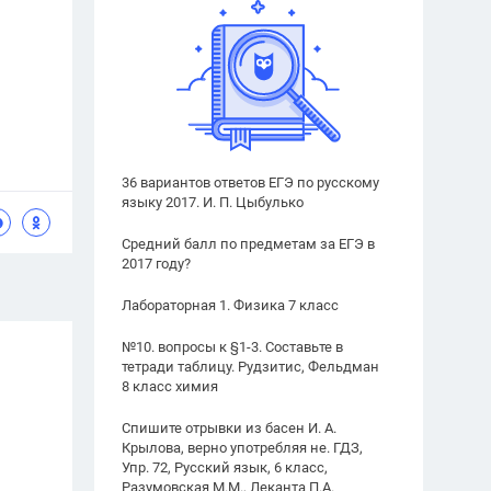
36 вариантов ответов ЕГЭ по русскому
языку 2017. И. П. Цыбулько
Средний балл по предметам за ЕГЭ в
2017 году?
Лабораторная 1. Физика 7 класс
№10. вопросы к §1-3. Составьте в
тетради таблицу. Рудзитис, Фельдман
8 класс химия
Спишите отрывки из басен И. А.
Крылова, верно употребляя не. ГДЗ,
Упр. 72, Русский язык, 6 класс,
Разумовская М.М., Леканта П.А.