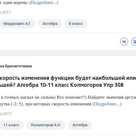
один корень; (
Подробнее...
)
я 2017
Мордкович А.Г.
Алгебра
8 класс
ана Брюнеточкина
скорость изменения функции будет наибольшей или
ьшей? Алгебра 10-11 класс Колмогоров Упр 308
в точных науках не сильна) Кто поможет?) Найдите значения аргу
утка [-2; 5], при которых скорость изменения (
Подробнее...
)
та 2017
11 класс
Колмогоров А.Н.
Алгебра