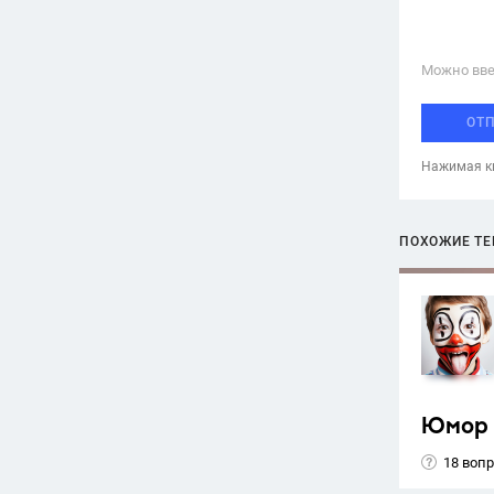
Можно вве
ОТ
Нажимая кн
ПОХОЖИЕ Т
Юмор
18 воп