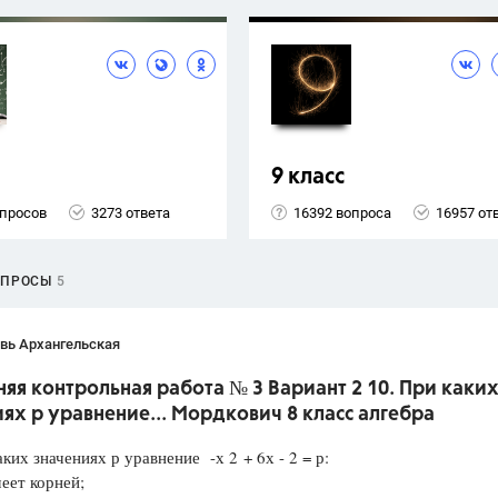
9 класс
опросов
3273 ответа
16392 вопроса
16957 от
ОПРОСЫ
5
вь Архангельская
я контрольная работа № 3 Вариант 2 10. При каки
ях р уравнение... Мордкович 8 класс алгебра
аких значениях р уравнение -х 2 + 6х - 2 = р:
еет корней;