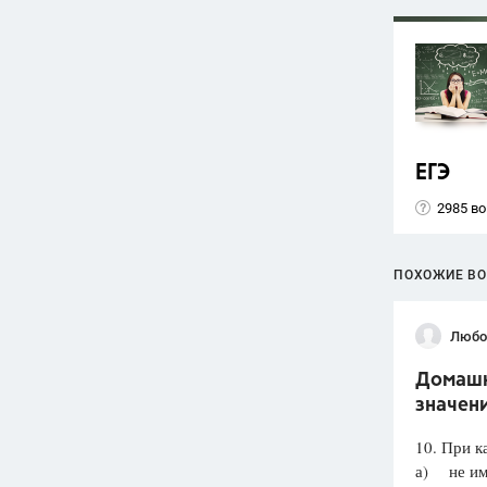
ЕГЭ
2985 в
ПОХОЖИЕ В
Любо
Домашня
значени
10. При к
а) не им