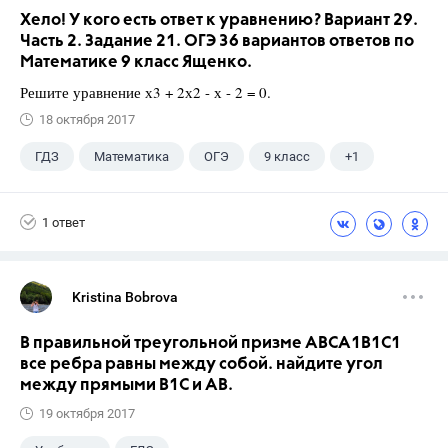
Хело! У кого есть ответ к уравнению? Вариант 29.
Часть 2. Задание 21. ОГЭ 36 вариантов ответов по
Математике 9 класс Ященко.
Решите уравнение х3 + 2х2 - х - 2 = 0.
18 октября 2017
ГДЗ
Математика
ОГЭ
9 класс
+1
Ященко И.В.
1 ответ
Kristina Bobrova
В правильной треугольной призме АВСA1В1С1
все ребра равны между собой. найдите угол
между прямыми В1С и АВ.
19 октября 2017