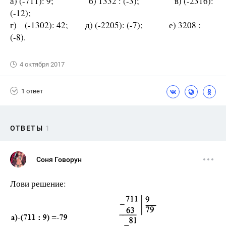
а) (-711): 9; б) 1332 : (-3); в) (-2316):
(-12);
г) (-1302): 42; д) (-2205): (-7); е) 3208 :
(-8).
4 октября 2017
1 ответ
ОТВЕТЫ
1
Соня Говорун
Лови решение: