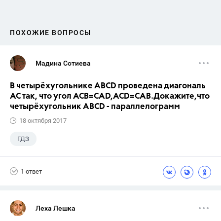
ПОХОЖИЕ ВОПРОСЫ
Мадина Сотиева
В четырёхугольнике ABCD проведена диагональ
AC так, что угол ACB=CAD,ACD=CAB.Докажите,что
четырёхугольник ABCD - параллелограмм
18 октября 2017
ГДЗ
1 ответ
Леха Лешка