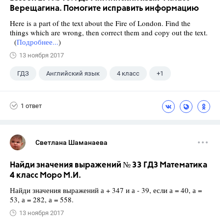
Верещагина. Помогите исправить информацию
Here is a part of the text about the Fire of London. Find the
things which are wrong, then correct them and copy out the text.
(
Подробнее...
)
13 ноября 2017
ГДЗ
Английский язык
4 класс
+1
Верещагина И.Н.
1 ответ
Светлана Шаманаева
Найди значения выражений № 33 ГДЗ Математика
4 класс Моро М.И.
Найди значения выражений а + 347 и а - 39, если а = 40, а =
53, а = 282, а = 558.
13 ноября 2017