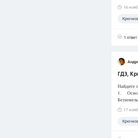
16 нояб
Крючков
1 ответ
Андр
ГДЗ, Кр
Найдите о
1. Основ
Безземель
17 нояб
Крючков