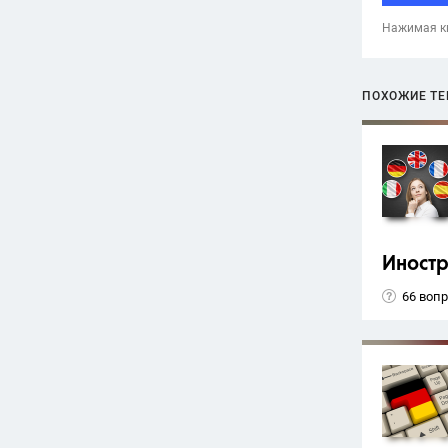
Нажимая кн
ПОХОЖИЕ Т
Иност
66 воп