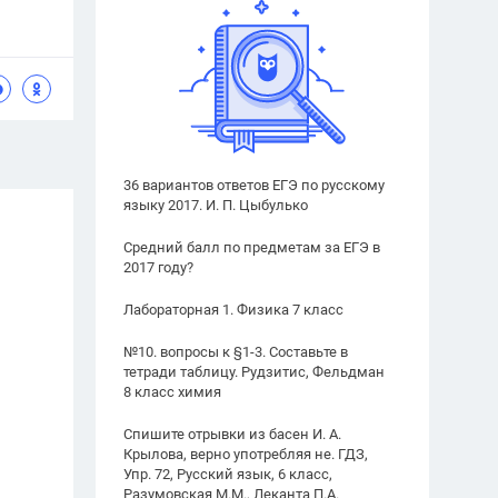
36 вариантов ответов ЕГЭ по русскому
языку 2017. И. П. Цыбулько
Средний балл по предметам за ЕГЭ в
2017 году?
Лабораторная 1. Физика 7 класс
№10. вопросы к §1-3. Составьте в
тетради таблицу. Рудзитис, Фельдман
8 класс химия
Спишите отрывки из басен И. А.
Крылова, верно употребляя не. ГДЗ,
Упр. 72, Русский язык, 6 класс,
Разумовская М.М., Леканта П.А.