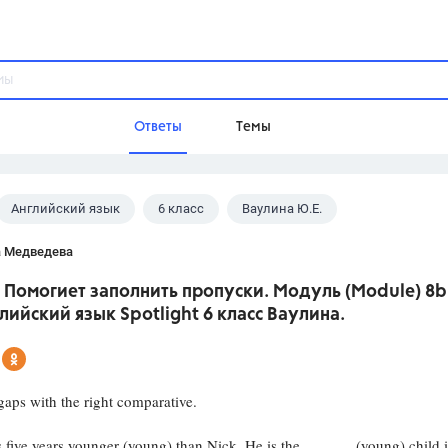
Ответы
Темы
Английский язык
6 класс
Ваулина Ю.Е.
ы
Домашнее задание
Русский язык,
Химия,
Геометрия,
а Медведева
Обществознание,
Физика
 Помогиет заполнить пропуски. Модуль (Module) 8b
Школа
лийский язык Spotlight 6 класс Ваулина.
9 класс,
8 класс,
11 класс,
10 клас
6 класс,
4 класс,
5 класс,
1 класс,
Учебники
 gaps with the right comparative.
Разумовская М.М.,
Габриелян О.С
five years younger (young) than Nick. He is the............. (young) child 
Рудзитис Г.Е.,
Цыбулько И.П.,
Атан