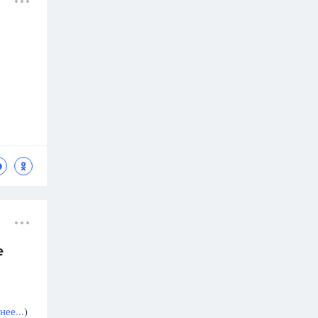
е
ее...
)