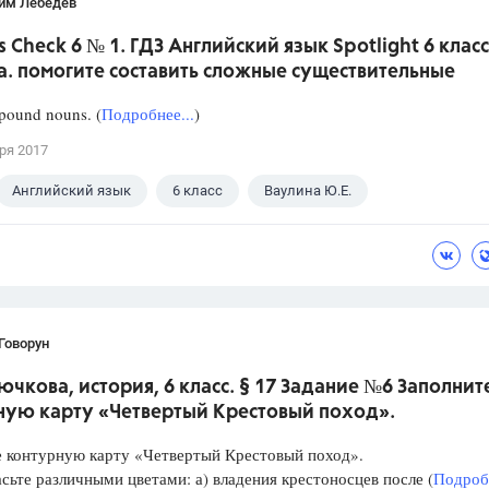
им Лебедев
s Check 6 № 1. ГДЗ Английский язык Spotlight 6 класс
а. помогите составить сложные существительные
ound nouns. (
Подробнее...
)
ря 2017
Английский язык
6 класс
Ваулина Ю.Е.
Говорун
ючкова, история, 6 класс. § 17 Задание №6 Заполнит
ную карту «Четвертый Крестовый поход».
е контурную карту «Четвертый Крестовый поход».
ьте различными цветами: а) владения крестоносцев после (
Подробн