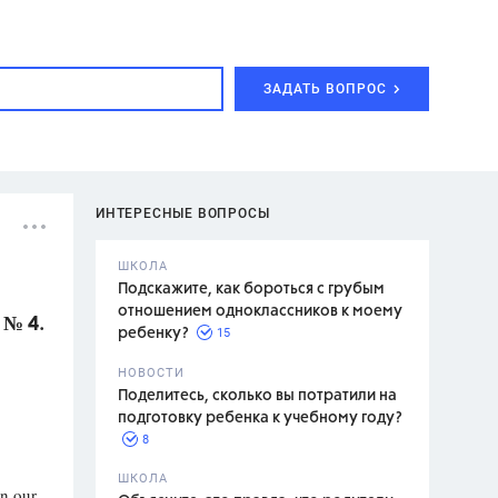
ЗАДАТЬ ВОПРОС
ИНТЕРЕСНЫЕ ВОПРОСЫ
ШКОЛА
Подскажите, как бороться с грубым
отношением одноклассников к моему
 № 4.
15
ребенку?
с,
7 класс,
НОВОСТИ
2 класс
Поделитесь, сколько вы потратили на
подготовку ребенка к учебному году?
8
.,
ШКОЛА
in our
асян Л.С.,