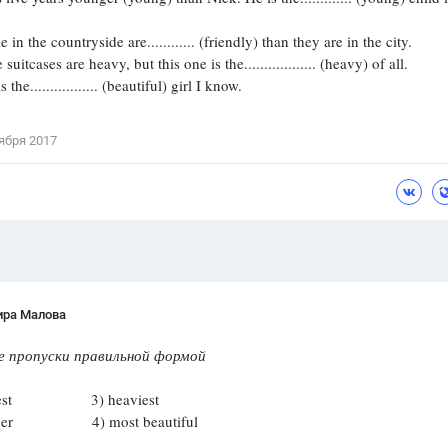
Цветков Л. А.
 the countryside are............ (friendly) than they are in the city.
tcases are heavy, but this one is the.................. (heavy) of all.
Психология
e................. (beautiful) girl I know.
Отношения,
Любовь,
Красота,
Во
ября 2017
ПОКАЗАТЬ ВСЕ
ира Малова
е пропуски правильной формой
ngest 3) heaviest
ndlier 4) most beautiful