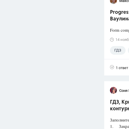
Макс
Progres
Ваулин
Form comp
14 нояб
ГДЗ
1 ответ
Соня 
ГДЗ, Кр
контур
Заполнит
1. Закрас