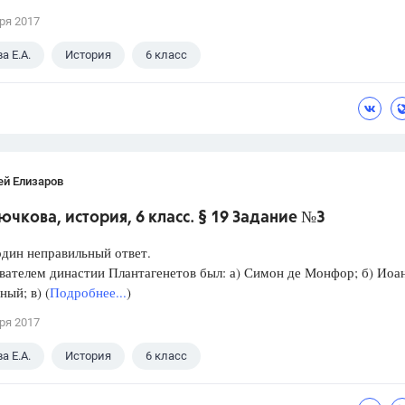
ря 2017
а Е.А.
История
6 класс
ей Елизаров
ючкова, история, 6 класс. § 19 Задание №3
дин неправильный ответ.
ателем династии Плантагенетов был: а) Симон де Монфор; б) Иоа
ный; в) (
Подробнее...
)
ря 2017
а Е.А.
История
6 класс