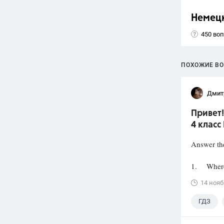
Немец
450 во
ПОХОЖИЕ В
Дмит
Привет!
4 класс
Answer the
1. Where 
14 нояб
ГДЗ