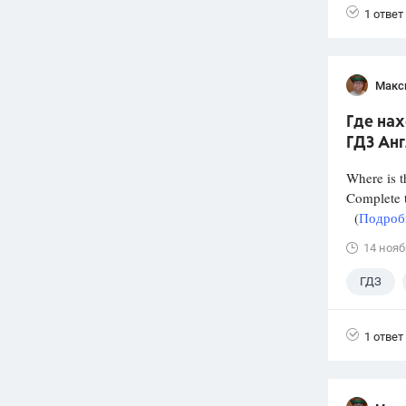
1 ответ
Макс
Где нах
ГДЗ Анг
Where is t
Complete t
(
Подробн
14 нояб
ГДЗ
1 ответ