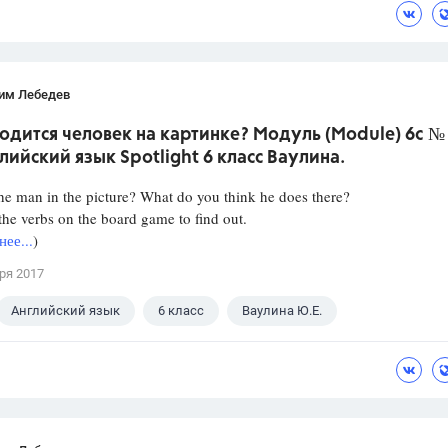
им Лебедев
одится человек на картинке? Модуль (Module) 6c № 
лийский язык Spotlight 6 класс Ваулина.
he man in the picture? What do you think he does there?
he verbs on the board game to find out.
ее...
)
ря 2017
Английский язык
6 класс
Ваулина Ю.Е.