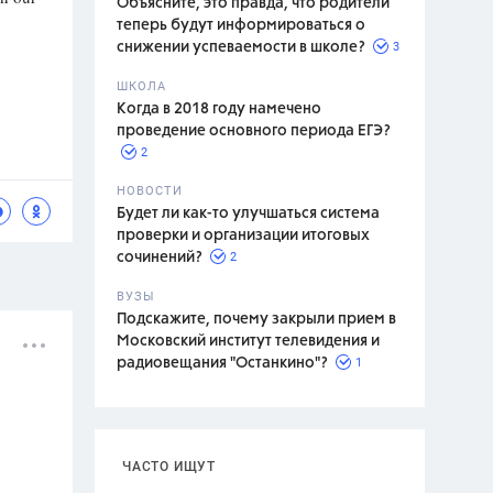
Объясните, это правда, что родители
теперь будут информироваться о
3
снижении успеваемости в школе?
ШКОЛА
спитание
Когда в 2018 году намечено
проведение основного периода ЕГЭ?
2
НОВОСТИ
Будет ли как-то улучшаться система
проверки и организации итоговых
2
сочинений?
ВУЗЫ
Подскажите, почему закрыли прием в
Московский институт телевидения и
1
радиовещания "Останкино"?
ЧАСТО ИЩУТ