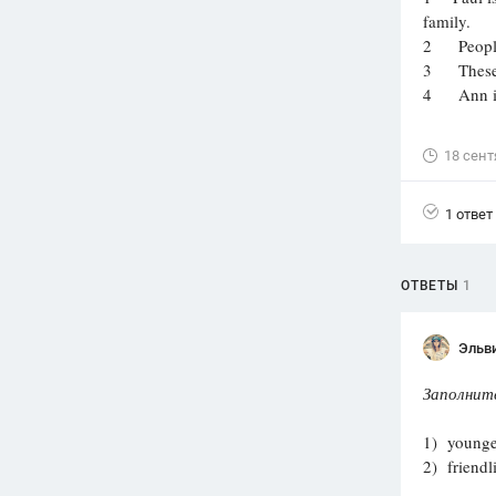
family.
Вузы
2 People in
1752
ответа
3 These sui
4 Ann is th
Олимпиады
82
ответа
18 сент
Spotlight
1551
ответ
1 ответ
ГИА
280
ответов
ОТВЕТЫ
1
Эльв
Заполнит
1) you
2) frie