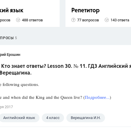
кий язык
Репетитор
просов
488 ответов
77 вопросов
143 ответа
ОПРОСЫ
5
рий Ерошин
 Кто знает ответы? Lesson 30. № 11. ГДЗ Английский 
 Верещагина.
 following questions.
and when did the King and the Queen live? (
Подробнее...
)
ря 2017
Английский язык
4 класс
Верещагина И.Н.