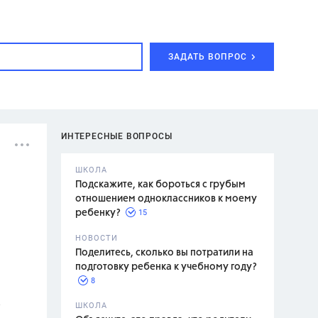
ЗАДАТЬ ВОПРОС
ИНТЕРЕСНЫЕ ВОПРОСЫ
ШКОЛА
Подскажите, как бороться с грубым
отношением одноклассников к моему
15
ребенку?
с,
7 класс,
НОВОСТИ
2 класс
Поделитесь, сколько вы потратили на
подготовку ребенка к учебному году?
8
.,
ШКОЛА
асян Л.С.,