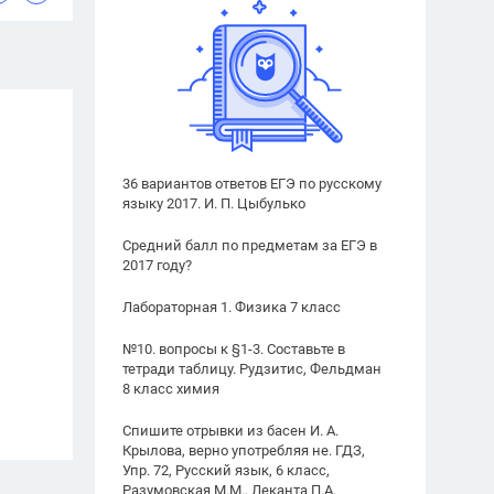
36 вариантов ответов ЕГЭ по русскому
языку 2017. И. П. Цыбулько
Средний балл по предметам за ЕГЭ в
2017 году?
Лабораторная 1. Физика 7 класс
№10. вопросы к §1-3. Составьте в
тетради таблицу. Рудзитис, Фельдман
8 класс химия
Спишите отрывки из басен И. А.
Крылова, верно употребляя не. ГДЗ,
Упр. 72, Русский язык, 6 класс,
Разумовская М.М., Леканта П.А.