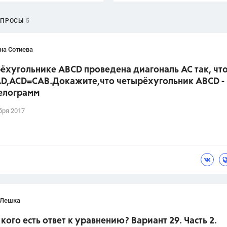
ОПРОСЫ
5
на Сотиева
ёхугольнике ABCD проведена диагональ AC так, что
D,ACD=CAB.Докажите,что четырёхугольник ABCD -
елограмм
бря 2017
 Лешка
 кого есть ответ к уравнению? Вариант 29. Часть 2.