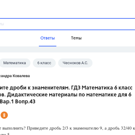
Ответы
Темы
Математика
6 класс
Чесноков А.С.
ы
Домашнее задание
Русский язык,
Химия,
Геометрия,
сандра Ковалева
Обществознание,
Физика
те дроби к знаменителям. ГДЗ Математика 6 класс
Школа
ов. Дидактические материалы по математике для 6
9 класс,
8 класс,
11 класс,
10 клас
 Вар.1 Вопр.43
6 класс,
4 класс,
5 класс,
1 класс,
Учебники
 выполнить? Приведите дробь 2/3 к знаменателю 9, а дробь 32/40 к
Разумовская М.М.,
Габриелян О.С
лю 5.
Рудзитис Г.Е.,
Цыбулько И.П.,
Атан