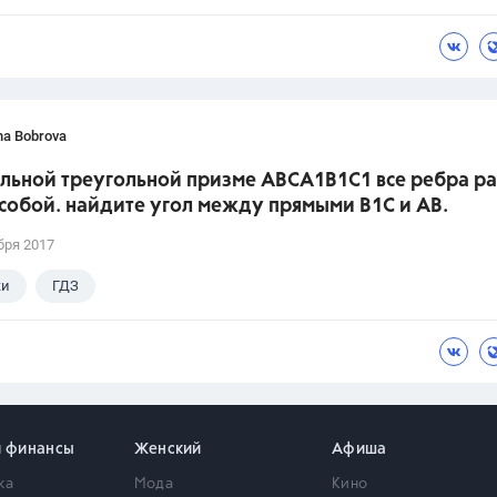
ina Bobrova
ильной треугольной призме АВСA1В1С1 все ребра р
собой. найдите угол между прямыми В1С и АВ.
бря 2017
ки
ГДЗ
и финансы
Женский
Афиша
ка
Мода
Кино