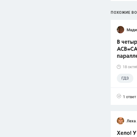
ПОХОЖИЕ В
Мади
В четыр
ACB=CA
паралл
18 октя
ГДЗ
1 ответ
Леха
Хело! У