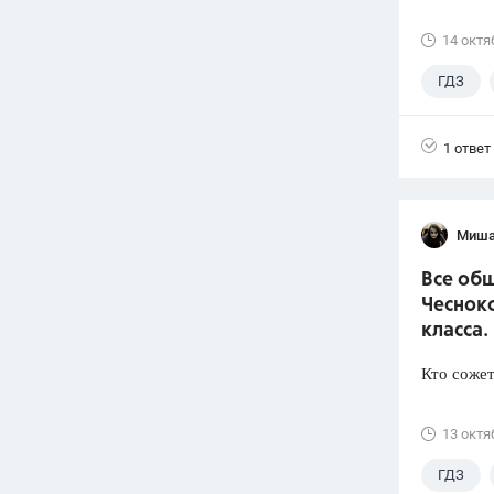
14 октя
ГДЗ
1 ответ
Миша
Все общ
Чеснок
класса.
Кто сожет
13 октя
ГДЗ