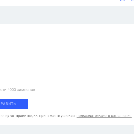
сти 4000 cимволов
ПРАВИТЬ
опку «отправить», вы принимаете условия
пользовательского соглашения