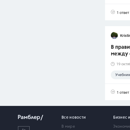
1 ответ
Krist
В прав
между 
19 октя
Учебни
1 ответ
Все новости
Бизнес 
В мире
Экономи
6+