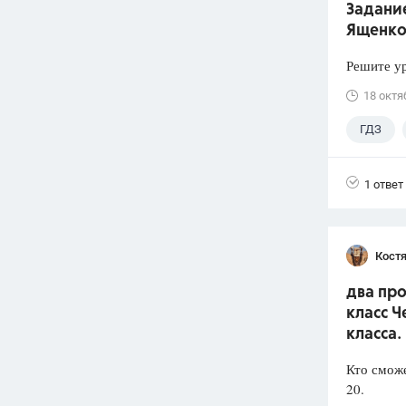
Задание
Ященко
Решите ур
18 октя
ГДЗ
1 ответ
Кост
два про
класс Ч
класса.
Кто сможе
20.