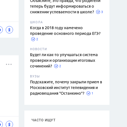
Объясните, это правда, что родители
теперь будут информироваться о
3
снижении успеваемости в школе?
ШКОЛА
спитание
Когда в 2018 году намечено
проведение основного периода ЕГЭ?
2
НОВОСТИ
Будет ли как-то улучшаться система
проверки и организации итоговых
2
сочинений?
ВУЗЫ
Подскажите, почему закрыли прием в
Московский институт телевидения и
1
радиовещания "Останкино"?
ЧАСТО ИЩУТ