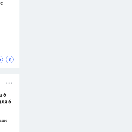
с
а 6
для 6
ньше