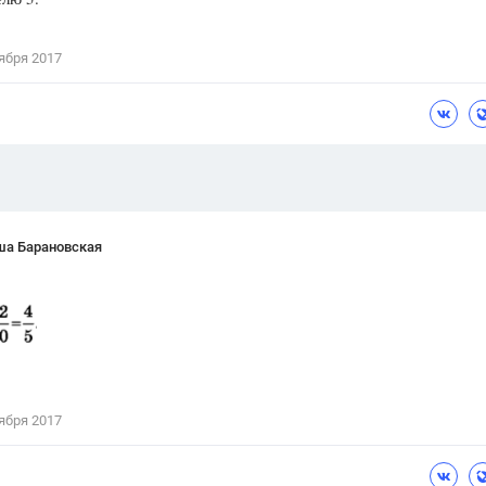
Цветков Л. А.
ября 2017
Психология
Отношения,
Любовь,
Красота,
Во
ПОКАЗАТЬ ВСЕ
ша Барановская
ября 2017