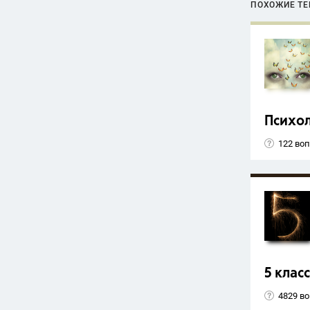
ПОХОЖИЕ Т
Психо
122 во
5 класс
4829 в