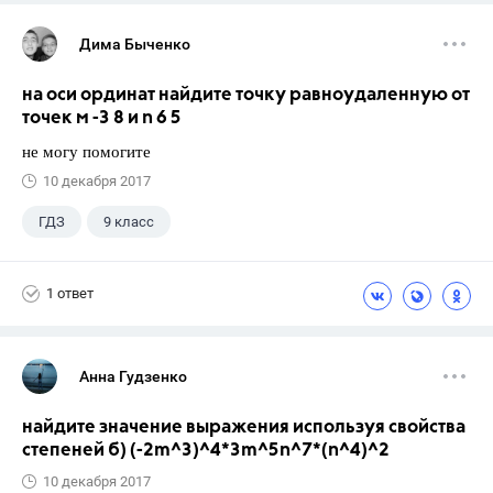
Дима Быченко
на оси ординат найдите точку равноудаленную от
точек м -3 8 и n 6 5
не могу помогите
10 декабря 2017
ГДЗ
9 класс
1 ответ
Анна Гудзенко
найдите значение выражения используя свойства
степеней б) (-2m^3)^4*3m^5n^7*(n^4)^2
10 декабря 2017