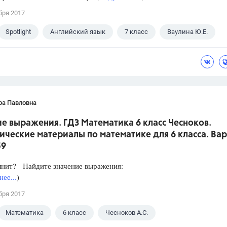
бря 2017
Spotlight
Английский язык
7 класс
Ваулина Ю.Е.
ра Павловна
е выражения. ГДЗ Математика 6 класс Чесноков.
ческие материалы по математике для 6 класса. Вар
59
лнит? Найдите значение выражения:
ее...
)
бря 2017
Математика
6 класс
Чесноков А.С.