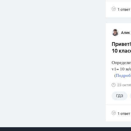
1 ответ
Алик 
Привет!
10 клас
Определит
v1= 10 м/с
(
Подробн
23 октя
ГДЗ
1 ответ