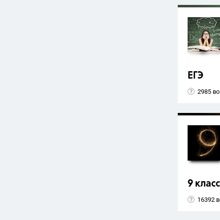
ЕГЭ
2985 в
9 класс
16392 