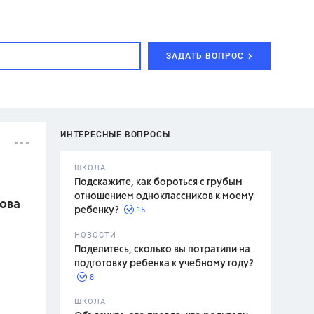
ЗАДАТЬ ВОПРОС
ИНТЕРЕСНЫЕ ВОПРОСЫ
ШКОЛА
Подскажите, как бороться с грубым
отношением одноклассников к моему
шова
15
ребенку?
с,
7 класс,
НОВОСТИ
2 класс
Поделитесь, сколько вы потратили на
подготовку ребенка к учебному году?
8
.,
ШКОЛА
асян Л.С.,