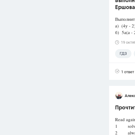
Выполни
Ершова
Выполнит
а) (4у - 2)
б) 5а(а - 
19 октя
ГДЗ
1 ответ
Алек
Прочтит
Read again
1 solves 
2 always 