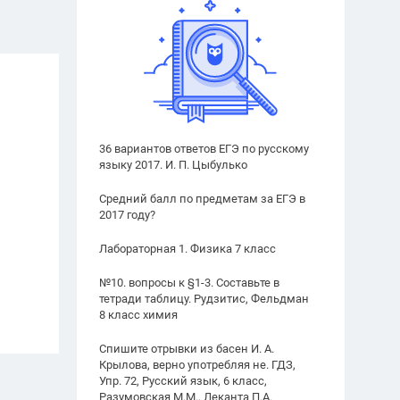
36 вариантов ответов ЕГЭ по русскому
языку 2017. И. П. Цыбулько
Средний балл по предметам за ЕГЭ в
2017 году?
Лабораторная 1. Физика 7 класс
№10. вопросы к §1-3. Составьте в
тетради таблицу. Рудзитис, Фельдман
8 класс химия
Спишите отрывки из басен И. А.
Крылова, верно употребляя не. ГДЗ,
Упр. 72, Русский язык, 6 класс,
Разумовская М.М., Леканта П.А.