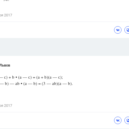
Цветков Л. А.
ря 2017
Психология
Отношения,
Любовь,
Красота,
Во
ПОКАЗАТЬ ВСЕ
 Львов
— с) + b • (а — с) = (а + b)(а — с);
 — b) — аb • (а — b) = (3 — аb)(а — b).
ря 2017