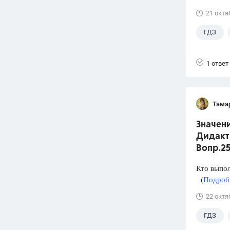
21 октя
ГДЗ
1 ответ
Тама
Значени
Дидакти
Вопр.2
Кто выпо
(
Подробн
22 октя
ГДЗ