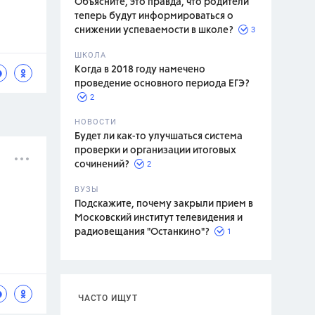
Объясните, это правда, что родители
теперь будут информироваться о
3
снижении успеваемости в школе?
ШКОЛА
спитание
Когда в 2018 году намечено
проведение основного периода ЕГЭ?
2
НОВОСТИ
Будет ли как-то улучшаться система
проверки и организации итоговых
2
сочинений?
ВУЗЫ
Подскажите, почему закрыли прием в
Московский институт телевидения и
1
радиовещания "Останкино"?
ЧАСТО ИЩУТ