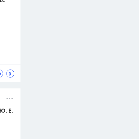
сс
Ю. Е.