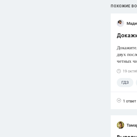
ПОХОЖИЕ В
Мади
Докажит
Докажите
двух посл
четных чи
19 октя
ГДЗ
1 ответ
Тама