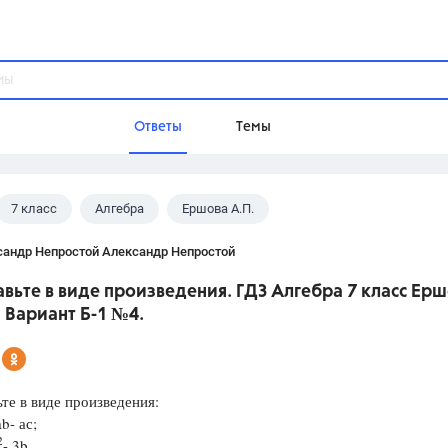
Ответы
Темы
7 класс
Алгебра
Ершова А.П.
ы
Домашнее задание
Русский язык,
Химия,
Геометрия,
сандр Непростой Александр Непростой
Обществознание,
Физика
вьте в виде произведения. ГДЗ Алгебра 7 класс Ер
Школа
5 Вариант Б-1 №4.
9 класс,
8 класс,
11 класс,
10 клас
6 класс,
4 класс,
5 класс,
1 класс,
Учебники
те в виде произведения:
ab- ас;
Разумовская М.М.,
Габриелян О.С
2
- 3b.
Рудзитис Г.Е.,
Цыбулько И.П.,
Атан