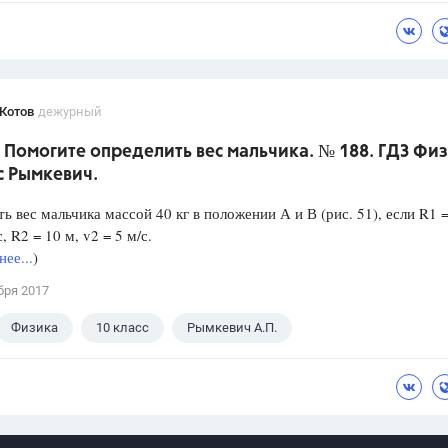
Котов
дежурный
 Помогите определить вес мальчика. № 188. ГДЗ Фи
с Рымкевич.
ь вес мальчика массой 40 кг в положении А и В (рис. 51), если R1 =
, R2 = 10 м, v2 = 5 м/с.
ее...
)
бря 2017
Физика
10 класс
Рымкевич А.П.