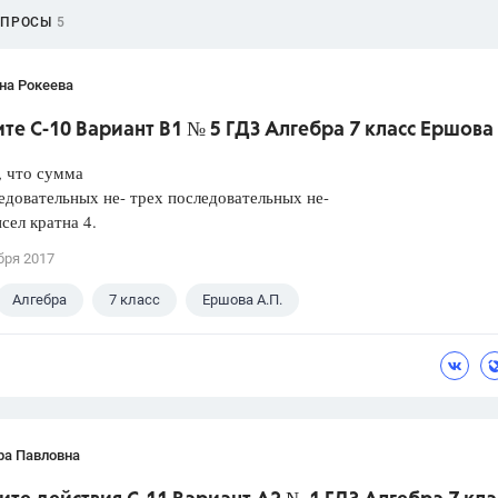
ОПРОСЫ
5
на Рокеева
е С-10 Вариант В1 № 5 ГДЗ Алгебра 7 класс Ершова 
, что сумма
едовательных не- трех последовательных не-
сел кратна 4.
бря 2017
Алгебра
7 класс
Ершова А.П.
ра Павловна