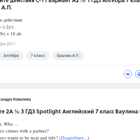
те действия С-11 Вариант А2 № 1 ГДЗ Алгебра 7 кла
 А.П.
е действия:
 ∙(-2y);
2b) + 10 аb.
бря 2017
Алгебра
7 класс
Ершова А.П.
сандра Ковалева
е 2A № 3 ГДЗ Spotlight Английский 7 класс Ваулина 
. Who ...
crimes with a partner?
wants to be neat and tidy? (
Подробнее...
)