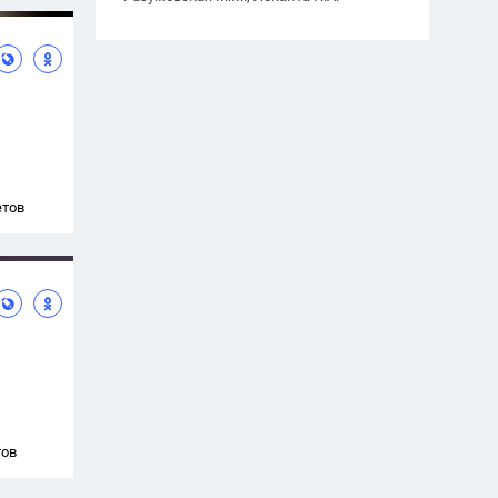
етов
тов