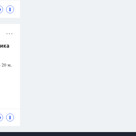
зика
 20 м,