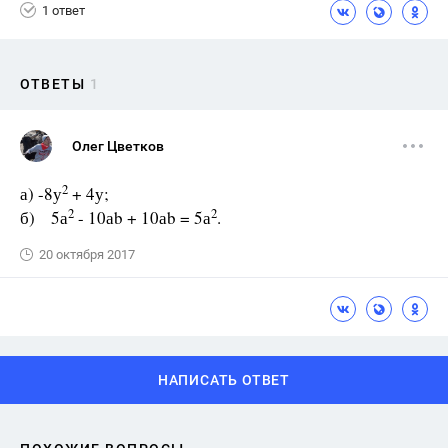
1 ответ
ОТВЕТЫ
1
Олег Цветков
2
а) -8у
+ 4у;
2
2
б) 5а
- 10аb + 10аb = 5а
.
20 октября 2017
НАПИСАТЬ ОТВЕТ