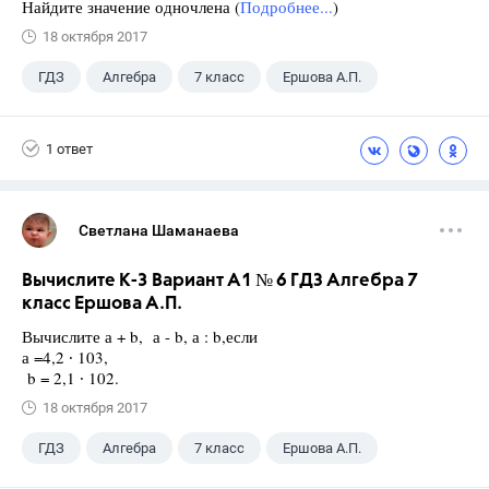
Найдите значение одночлена (
Подробнее...
)
18 октября 2017
ГДЗ
Алгебра
7 класс
Ершова А.П.
1 ответ
Светлана Шаманаева
Вычислите К-3 Вариант А1 № 6 ГДЗ Алгебра 7
класс Ершова А.П.
Вычислите а + b, а - b, а : b,если
а =4,2 ∙ 103,
b = 2,1 ∙ 102.
18 октября 2017
ГДЗ
Алгебра
7 класс
Ершова А.П.