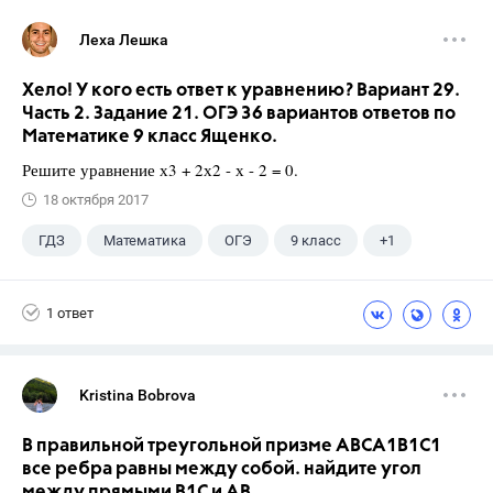
Леха Лешка
Хело! У кого есть ответ к уравнению? Вариант 29.
Часть 2. Задание 21. ОГЭ 36 вариантов ответов по
Математике 9 класс Ященко.
Решите уравнение х3 + 2х2 - х - 2 = 0.
18 октября 2017
ГДЗ
Математика
ОГЭ
9 класс
+1
Ященко И.В.
1 ответ
Kristina Bobrova
В правильной треугольной призме АВСA1В1С1
все ребра равны между собой. найдите угол
между прямыми В1С и АВ.