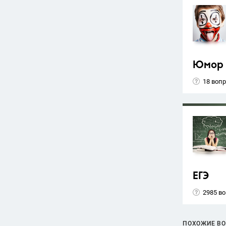
Юмор
18 воп
ЕГЭ
2985 в
ПОХОЖИЕ В