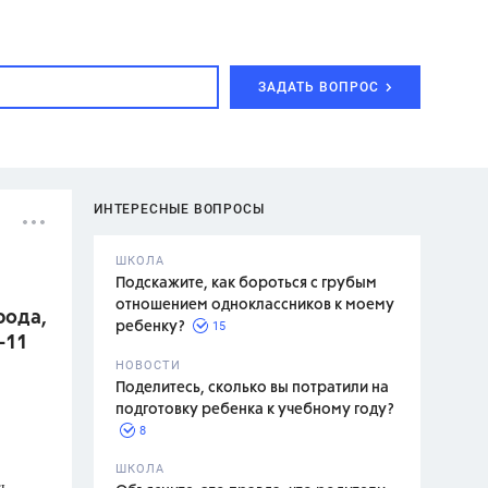
ЗАДАТЬ ВОПРОС
ИНТЕРЕСНЫЕ ВОПРОСЫ
ШКОЛА
Подскажите, как бороться с грубым
отношением одноклассников к моему
рода,
15
ребенку?
-11
с,
7 класс,
НОВОСТИ
2 класс
Поделитесь, сколько вы потратили на
подготовку ребенка к учебному году?
8
.,
ШКОЛА
ть
асян Л.С.,