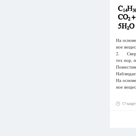
На основе
ное вещес
2. Сверн
тех пор, 
Поместим 
Наблюдае
На основе
ное вещес
17 март