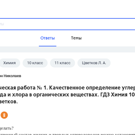
Ответы
Темы
Химия
10 класс
11 класс
Цветков Л. А.
ы
Домашнее задание
Русский язык,
Химия,
Геометрия,
он Николаев
Обществознание,
Физика
ческая работа № 1. Качественное определение угле
Школа
а и хлора в органических веществах. ГДЗ Химия 10
9 класс,
8 класс,
11 класс,
10 клас
ветков.
6 класс,
4 класс,
5 класс,
1 класс,
Учебники
делать?
Разумовская М.М.,
Габриелян О.С
твенный состав жидких и твердых углеводородов можно ус­танови
Рудзитис Г.Е.,
Цыбулько И.П.,
Атан