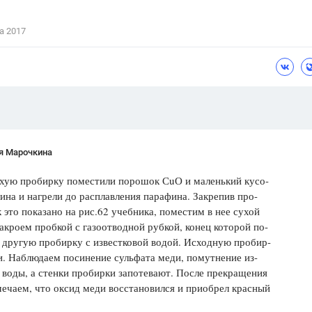
а 2017
я Марочкина
ую пробирку поместили порошок СuО и маленький кусо-
ина и нагрели до расплавления парафина. Закрепив про-
к это показано на рис.62 учебника, поместим в нее сухой
акроем пробкой с газоотводной рубкой, конец которой по-
 другую пробирку с известковой водой. Исходную пробир-
и. Наблюдаем посинение сульфата меди, помутнение из-
 воды, а стенки пробирки запотевают. После прекращения
ечаем, что оксид меди восстановился и приобрел красный