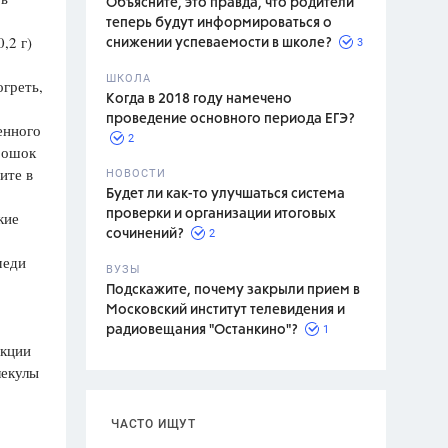
Объясните, это правда, что родители
теперь будут информироваться о
,2 г)
3
снижении успеваемости в школе?
ШКОЛА
огреть,
спитание
Когда в 2018 году намечено
проведение основного периода ЕГЭ?
енного
2
орошок
ите в
НОВОСТИ
Будет ли как-то улучшаться система
проверки и организации итоговых
кие
2
сочинений?
меди
ВУЗЫ
Подскажите, почему закрыли прием в
Московский институт телевидения и
1
радиовещания "Останкино"?
акции
лекулы
ЧАСТО ИЩУТ