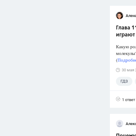
Ален
Глава 1
играют
Какую рол
молекулы?
(
Подробне
30 мая 
ГДЗ
1 ответ
Алек