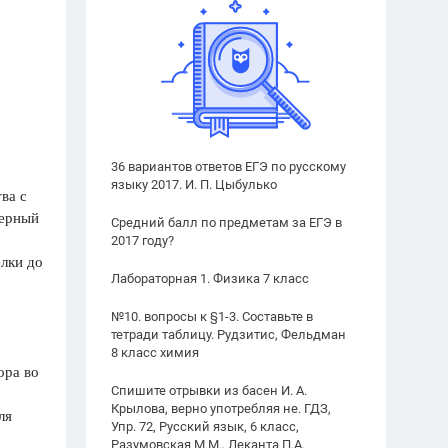
36 вариантов ответов ЕГЭ по русскому
языку 2017. И. П. Цыбулько
ва с
терный
Средний балл по предметам за ЕГЭ в
2017 году?
елки до
Лабораторная 1. Физика 7 класс
№10. вопросы к §1-3. Составьте в
тетради таблицу. Рудзитис, Фельдман
8 класс химия
ора во
Спишите отрывки из басен И. А.
Крылова, верно употребляя не. ГДЗ,
ля
Упр. 72, Русский язык, 6 класс,
Разумовская М.М., Леканта П.А.