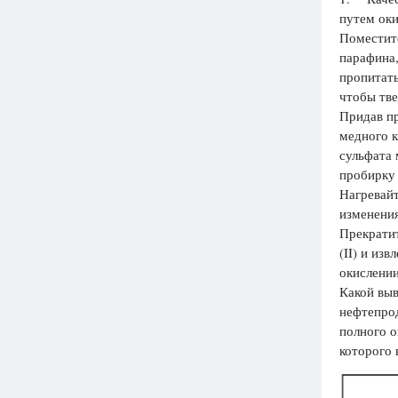
путем оки
Вузы
Поместите
1752
ответа
парафина,
пропитать
Олимпиады
чтобы тве
82
ответа
Придав пр
Spotlight
медного к
1551
ответ
сульфата 
пробирку 
ГИА
Нагревайт
280
ответов
изменения
Прекратит
(II) и из
окислении
Какой выв
нефтепрод
полного о
которого 