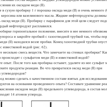
сления их оксидом меди (II).
Цветков Л. А.
 в сухую пробирку 1 г порошка оксида меди (II) и очень немного (0
 керосина или вазелинового масла. Жидкие нефтепродукты должны
Психология
 оксид меди (II). Пробирку с парафи­ном для этой цели следует под
Отношения,
Любовь,
Красота,
Во
рдый нефтепродукт рас­плавился.
обирке горизонтальное положение, внесите в нее немного обезвож
ПОКАЗАТЬ ВСЕ
упороса и закройте пробкой с газоотводной труб­кой так, чтобы п
меди (II) находился возле пробки. Конец газоотводной трубки опуст
с известковой водой (рис. 62).
е несильно смесь веществ. Что замечаете на стенках про­бирки? Ка
 происходят с сульфатом меди (II) и известко­вой водой?
е опыт. После того как пробирка остынет, удалите из нее сульфат 
влеките продукты реакции. Во что превратился оксид меди (II) при
 углеводородов?
од можно сделать о качественном составе взятых для ис­следования
уктов на основании проведенного опыта? Составьте уравнение ре
кисления оксидом меди (II) предельного углеводорода, в состав мо
входят 14 атомов углерода.