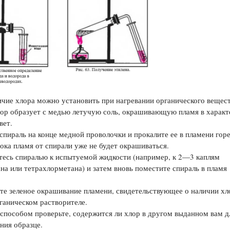
е хлора можно установить при нагревании органического ве­щест
ор образует с медью летучую соль, окрашивающую пла­мя в харак
вет.
спираль на конце медной проволочки и прокалите ее в пла­мени гор
пока пламя от спирали уже не будет окраши­ваться.
тесь спиралью к испытуемой жидкости (например, к 2—3 каплям
на или тетрахлорметана) и затем вновь поместите спи­раль в пламя
е зеленое окрашивание пламени, свидетельствующее о на­личии хл
ганическом растворителе.
способом проверьте, содержится ли хлор в другом выдан­ном вам д
ния образце.