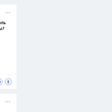
оль
ы?