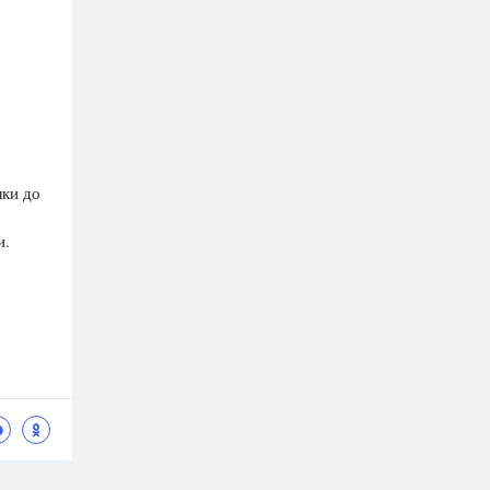
лки до
и.