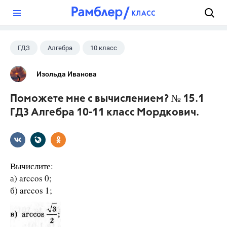
?
ГДЗ
Алгебра
10 класс
11 класс
+1
Мордкович А.Г.
Изольда Иванова
Поможете мне с вычислением? № 15.1
ГДЗ Алгебра 10-11 класс Мордкович.
Вычислите:
а) arccos 0;
б) arccos 1;