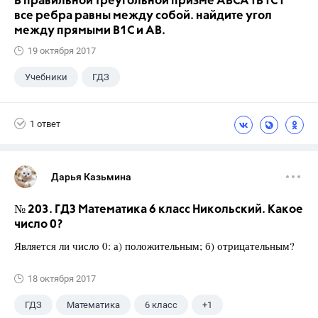
В правильной треугольной призме АВСA1В1С1
все ребра равны между собой. найдите угол
между прямыми В1С и АВ.
19 октября 2017
Учебники
ГДЗ
1 ответ
Дарья Казьмина
№ 203. ГДЗ Математика 6 класс Никольский. Какое
число 0?
Является ли число 0: а) положительным; б) отрицательным?
18 октября 2017
ГДЗ
Математика
6 класс
+1