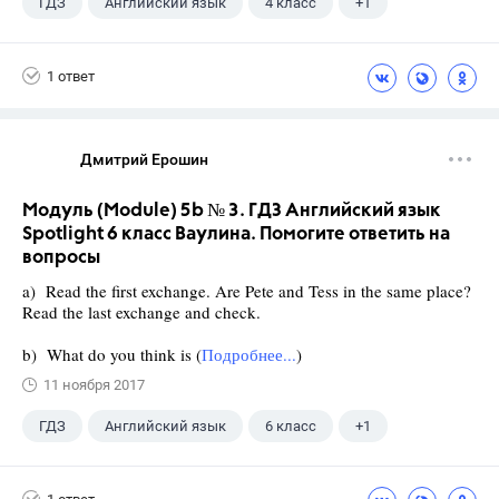
ГДЗ
Английский язык
4 класс
+1
Верещагина И.Н.
1 ответ
Дмитрий Ерошин
Модуль (Module) 5b № 3. ГДЗ Английский язык
Spotlight 6 класс Ваулина. Помогите ответить на
вопросы
a) Read the first exchange. Are Pete and Tess in the same place?
Read the last exchange and check.
b) What do you think is (
Подробнее...
)
11 ноября 2017
ГДЗ
Английский язык
6 класс
+1
Ваулина Ю.Е.