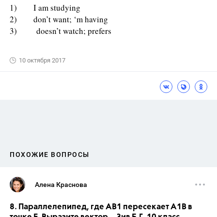
1) I am studying
2) don’t want; ‘m having
3) doesn’t watch; prefers
10 октября 2017
ПОХОЖИЕ ВОПРОСЫ
Алена Краснова
8. Параллелепипед, где АВ1 пересекает А1В в