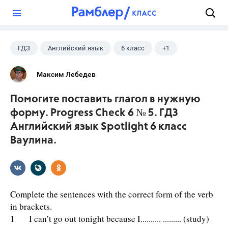
?
ГДЗ
Английский язык
6 класс
+1
Ваулина Ю.Е.
Максим Лебедев
Помогите поставить глагол в нужную
форму. Progress Check 6 № 5. ГДЗ
Английский язык Spotlight 6 класс
Ваулина.
Complete the sentences with the correct form of the verb
in brackets.
1 I can’t go out tonight because I.......... ......... (study)