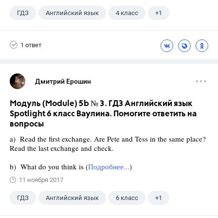
ГДЗ
Английский язык
4 класс
+1
Верещагина И.Н.
1 ответ
Дмитрий Ерошин
Модуль (Module) 5b № 3. ГДЗ Английский язык
Spotlight 6 класс Ваулина. Помогите ответить на
вопросы
a) Read the first exchange. Are Pete and Tess in the same place?
Read the last exchange and check.
b) What do you think is (
Подробнее...
)
11 ноября 2017
ГДЗ
Английский язык
6 класс
+1
Ваулина Ю.Е.