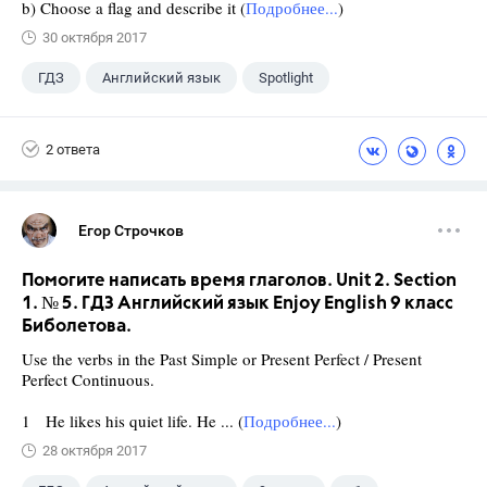
b) Choose a flag and describe it (
Подробнее...
)
30 октября 2017
ГДЗ
Английский язык
Spotlight
6 класс
+1
Ваулина Ю.Е.
2 ответа
Егор Строчков
Помогите написать время глаголов. Unit 2. Section
1. № 5. ГДЗ Английский язык Enjoy English 9 класс
Биболетова.
Use the verbs in the Past Simple or Present Perfect / Present
Perfect Continuous.
1 He likes his quiet life. He ... (
Подробнее...
)
28 октября 2017