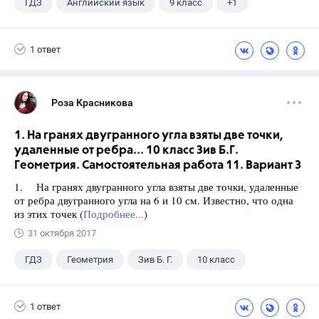
ГДЗ
Английский язык
9 класс
+1
Биболетова М. З.
1 ответ
Роза Красникова
1. На гранях двугранного угла взяты две точки,
удаленные от ребра... 10 класс Зив Б.Г.
Геометрия. Самостоятельная работа 11. Вариант 3
1. На гранях двугранного угла взяты две точки, удаленные
от ребра двугранного угла на 6 и 10 см. Известно, что одна
из этих точек (
Подробнее...
)
31 октября 2017
ГДЗ
Геометрия
Зив Б. Г.
10 класс
1 ответ