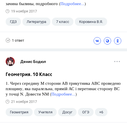
зачина былины, подробного (
Подробнее...
)
19 ноября 2017
ГДЗ
Литература
7 класс
Коровина В.Я.
1 ответ
Денис Бодюл
Геометрия. 10 Класс
1. Через середину М сторони АВ трикутника АВС проведено
площину, яка паралельна, прямій АС і перетинає сторону ВС
у точці N. Довести NM (
Подробнее...
)
21 ноября 2017
Геометрия
Учителя
Досуг
ОГЭ
+6
Экзамены
ЕГЭ
ГИА
Выпускной