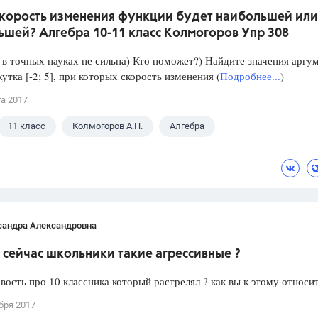
скорость изменения функции будет наибольшей или
ьшей? Алгебра 10-11 класс Колмогоров Упр 308
в точных науках не сильна) Кто поможет?) Найдите значения аргу
утка [-2; 5], при которых скорость изменения (
Подробнее...
)
та 2017
11 класс
Колмогоров А.Н.
Алгебра
сандра Александровна
сейчас школьники такие агрессивные ?
вость про 10 классника который растрелял ? как вы к этому относи
бря 2017