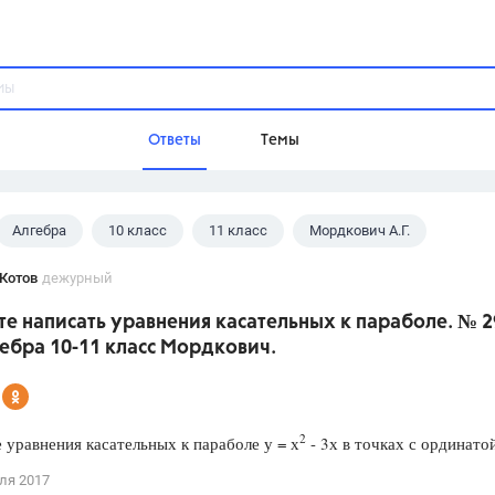
Ответы
Темы
Алгебра
10 класс
11 класс
Мордкович А.Г.
ы
Домашнее задание
Русский язык,
Химия,
Геометрия,
Котов
дежурный
Обществознание,
Физика
е написать уравнения касательных к параболе. № 2
Школа
ебра 10-11 класс Мордкович.
9 класс,
8 класс,
11 класс,
10 клас
6 класс,
4 класс,
5 класс,
1 класс,
Учебники
2
уравнения касательных к параболе у = х
- 3х в точках с ординатой
Разумовская М.М.,
Габриелян О.С
ля 2017
Рудзитис Г.Е.,
Цыбулько И.П.,
Атан