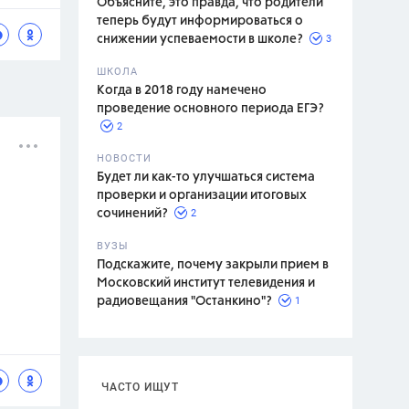
Объясните, это правда, что родители
теперь будут информироваться о
3
снижении успеваемости в школе?
ШКОЛА
спитание
Когда в 2018 году намечено
проведение основного периода ЕГЭ?
2
НОВОСТИ
Будет ли как-то улучшаться система
проверки и организации итоговых
2
сочинений?
ВУЗЫ
Подскажите, почему закрыли прием в
Московский институт телевидения и
1
радиовещания "Останкино"?
ЧАСТО ИЩУТ