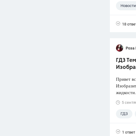
Новости
18 отве
Роза
ГДЗ Тем
Изобра
Привет вс
Изобразит
жидкости.
5 сентя
ГДЗ
1 ответ