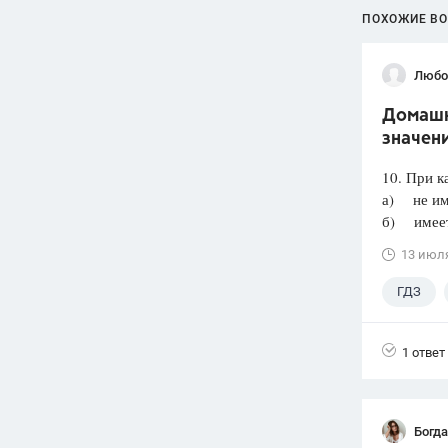
ПОХОЖИЕ В
Любо
Домашня
значени
10. При к
а) не им
б) имеет 
13 июл
ГДЗ
1 ответ
Богд