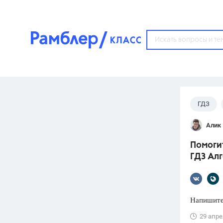
?
ГДЗ
Популярные тем
Алик 
ГДЗ
67571
ответ
Помогит
ЕГЭ
ГДЗ Алг
3273
ответа
ОГЭ
3460
ответов
Напишите 
ФИПИ
29 апре
30
ответов