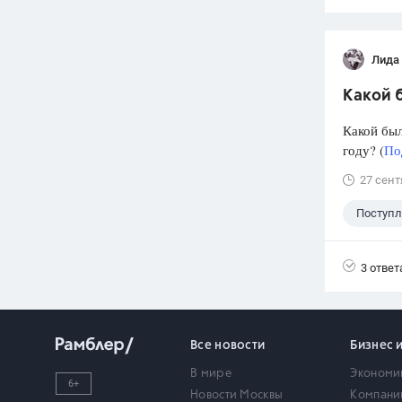
Лида
Какой б
Какой был
году? (
По
27 сент
Поступ
3 ответ
Все новости
Бизнес 
В мире
Экономи
6+
Новости Москвы
Компани