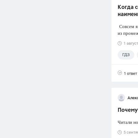
Когда 
наимен
Совсем я 
из промеж
1 авгус
ГДЗ
1 ответ
Алек
Почему 
Читали но
5 сентя