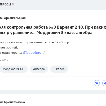
ОПРОСЫ
5
вь Архангельская
я контрольная работа № 3 Вариант 2 10. При каки
ях р уравнение... Мордкович 8 класс алгебра
аких значениях р уравнение -х 2 + 6х - 2 = р:
еет корней;
один корень; (
Подробнее...
)
я 2017
Мордкович А.Г.
Алгебра
8 класс
ана Брюнеточкина