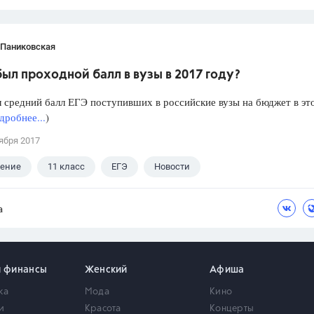
 Паниковская
ыл проходной балл в вузы в 2017 году?
 средний балл ЕГЭ поступивших в российские вузы на бюджет в эт
дробнее...
)
ября 2017
ление
11 класс
ЕГЭ
Новости
а
и финансы
Женский
Афиша
ка
Мода
Кино
и
Красота
Концерты