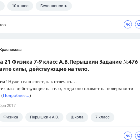
10 класс
Безопасность
тов
 Красникова
а 21 Физика 7-9 класс А.В.Перышкин Задание №476
зите силы, действующие на тело.
ем! Нужен ваш совет, как отвечать…
е силы, действующие на тело, когда оно плавает на поверхности
 (
Подробнее...
)
бря 2017
Физика
Перышкин А.В.
Школа
7 класс