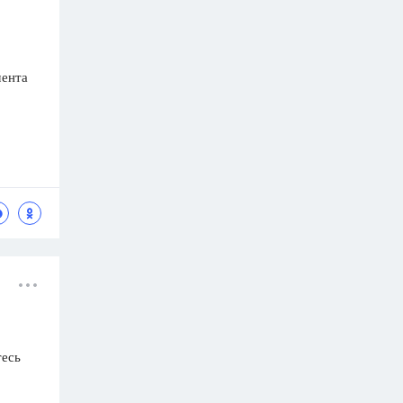
мента
тесь