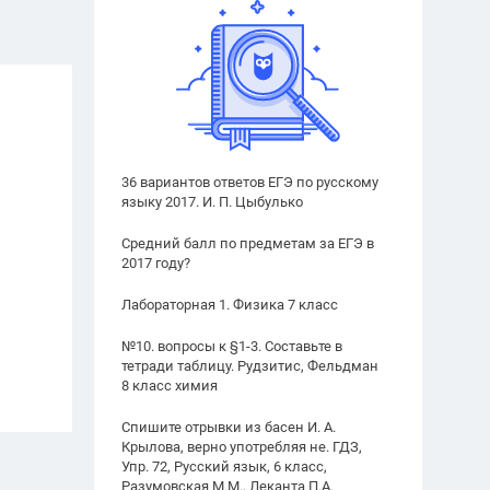
36 вариантов ответов ЕГЭ по русскому
языку 2017. И. П. Цыбулько
Средний балл по предметам за ЕГЭ в
2017 году?
Лабораторная 1. Физика 7 класс
№10. вопросы к §1-3. Составьте в
тетради таблицу. Рудзитис, Фельдман
8 класс химия
Спишите отрывки из басен И. А.
Крылова, верно употребляя не. ГДЗ,
Упр. 72, Русский язык, 6 класс,
Разумовская М.М., Леканта П.А.