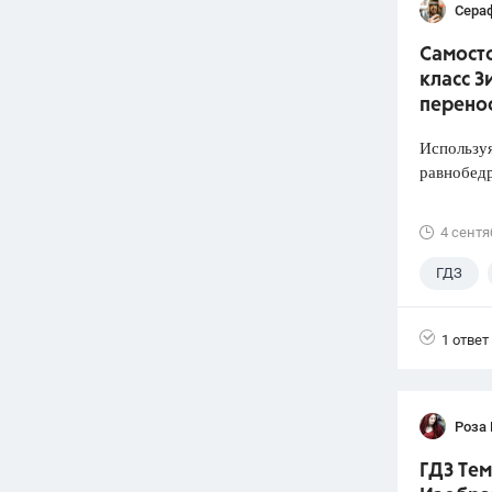
Сера
Самосто
класс З
перено
Используя
равнобед
4 сентя
ГДЗ
1 ответ
Роза
ГДЗ Тем