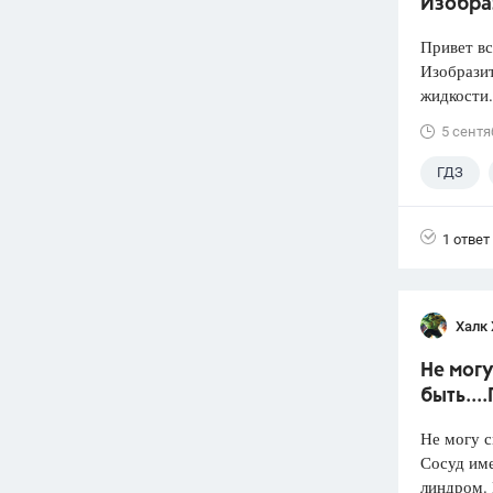
Изобра
Привет вс
Изобразит
жидкости.
5 сентя
ГДЗ
1 ответ
Халк 
Не могу
быть...
Не могу с
Сосуд име
линдром. 