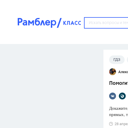
?
ГДЗ
Популярные тем
Алек
ГДЗ
67571
ответ
Помогит
ЕГЭ
3273
ответа
ОГЭ
Докажите,
3460
ответов
прямых, т
ФИПИ
28 апре
30
ответов