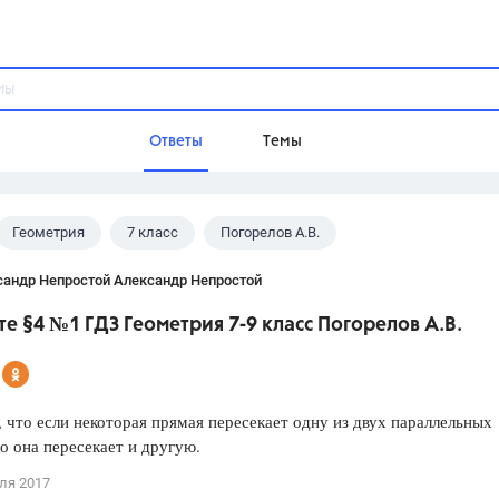
Ответы
Темы
Геометрия
7 класс
Погорелов А.В.
ы
Домашнее задание
Русский язык,
Химия,
Геометрия,
сандр Непростой Александр Непростой
Обществознание,
Физика
е §4 №1 ГДЗ Геометрия 7-9 класс Погорелов А.В.
Школа
9 класс,
8 класс,
11 класс,
10 клас
6 класс,
4 класс,
5 класс,
1 класс,
 что если некоторая прямая пересекает одну из двух параллельных
Учебники
о она пересекает и другую.
Разумовская М.М.,
Габриелян О.С
ля 2017
Рудзитис Г.Е.,
Цыбулько И.П.,
Атан