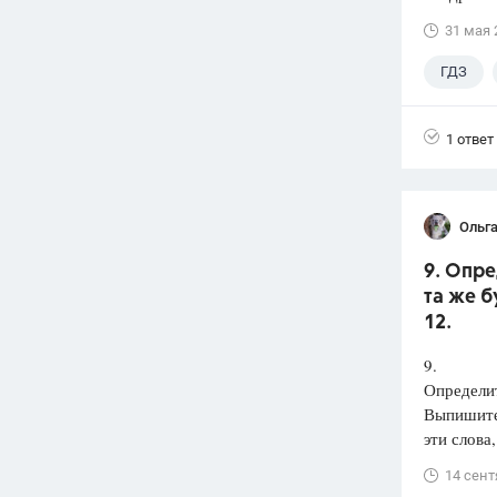
31 мая 
ГДЗ
1 ответ
Ольга
9. Опре
та же б
12.
9.
Определит
Выпишит
эти слова
14 сент