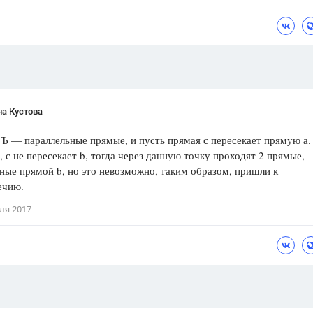
Цветков Л. А.
Психология
Отношения,
Любовь,
Красота,
Во
ПОКАЗАТЬ ВСЕ
а Кустова
 Ъ — параллельные прямые, и пусть прямая с пересекает прямую а.
 с не пересекает b, тогда через данную точку проходят 2 прямые,
ные прямой b, но это невозможно, таким образом, пришли к
ечию.
ля 2017