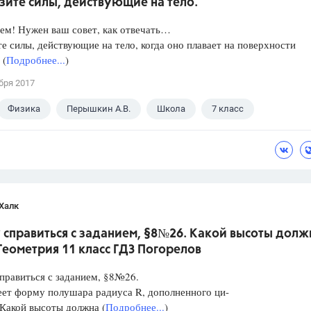
зите силы, действующие на тело.
ем! Нужен ваш совет, как отвечать…
е силы, действующие на тело, когда оно плавает на поверхности
 (
Подробнее...
)
бря 2017
Физика
Перышкин А.В.
Школа
7 класс
Халк
 справиться с заданием, §8№26. Какой высоты долж
.Геометрия 11 класс ГДЗ Погорелов
правиться с заданием, §8№26.
ет форму полушара радиуса R, дополненного ци-
Какой высоты должна (
Подробнее...
)