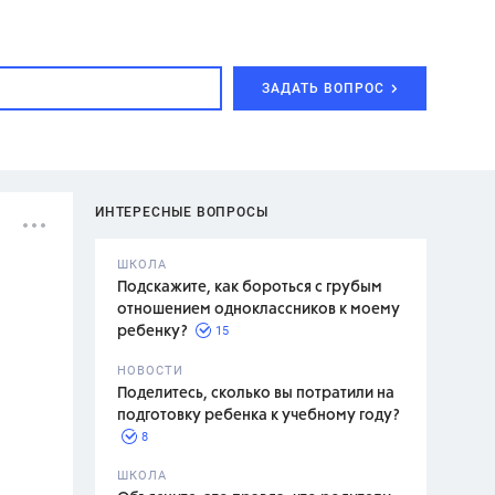
ЗАДАТЬ ВОПРОС
ИНТЕРЕСНЫЕ ВОПРОСЫ
ШКОЛА
Подскажите, как бороться с грубым
отношением одноклассников к моему
15
ребенку?
с,
7 класс,
НОВОСТИ
2 класс
Поделитесь, сколько вы потратили на
подготовку ребенка к учебному году?
8
.,
ШКОЛА
асян Л.С.,