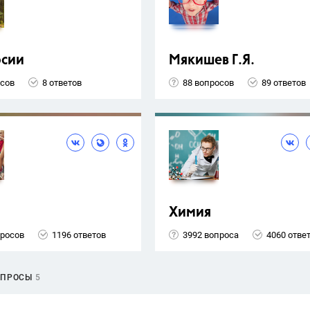
рсии
Мякишев Г.Я.
осов
8 ответов
88 вопросов
89 ответов
Химия
просов
1196 ответов
3992 вопроса
4060 отве
ОПРОСЫ
5