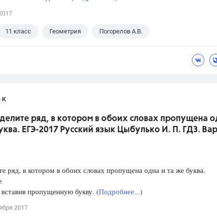
2017
11 класс
Геометрия
Погорелов А.В.
 К
делите ряд, в котором в обоих словах пропущена о
уква. ЕГЭ-2017 Русский язык Цыбулько И. П. ГДЗ. Ва
е ряд, в котором в обоих словах пропущена одна и та же буква.
е
, вставив пропущенную букву. (
Подробнее...
)
ября 2017