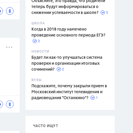
Объясните, это правда, что родители
теперь будут информироваться о
3
снижении успеваемости в школе?
ШКОЛА
спитание
Когда в 2018 году намечено
проведение основного периода ЕГЭ?
2
НОВОСТИ
Будет ли как-то улучшаться система
проверки и организации итоговых
2
сочинений?
ВУЗЫ
Подскажите, почему закрыли прием в
Московский институт телевидения и
1
радиовещания "Останкино"?
ЧАСТО ИЩУТ