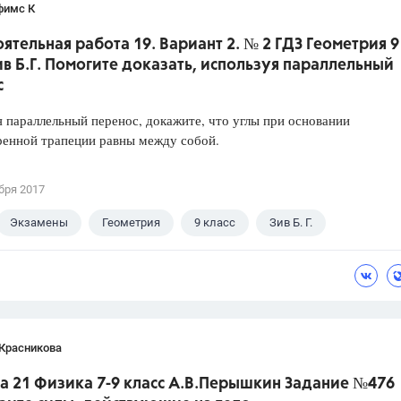
фимс К
ятельная работа 19. Вариант 2. № 2 ГДЗ Геометрия 9
ив Б.Г. Помогите доказать, используя параллельный
с
 параллельный перенос, докажите, что углы при основании
ренной трапеции равны между собой.
бря 2017
Экзамены
Геометрия
9 класс
Зив Б. Г.
 Красникова
а 21 Физика 7-9 класс А.В.Перышкин Задание №476