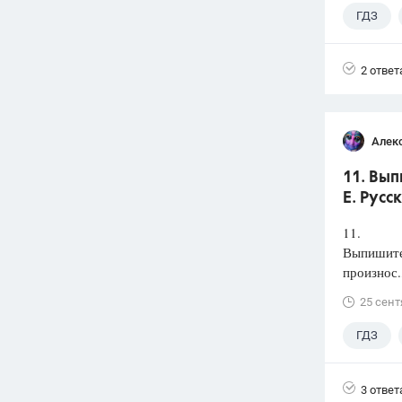
ГДЗ
2 ответ
Алек
11. Вып
Е. Русс
11.
Выпишите 
произнос.
25 сент
ГДЗ
3 ответ