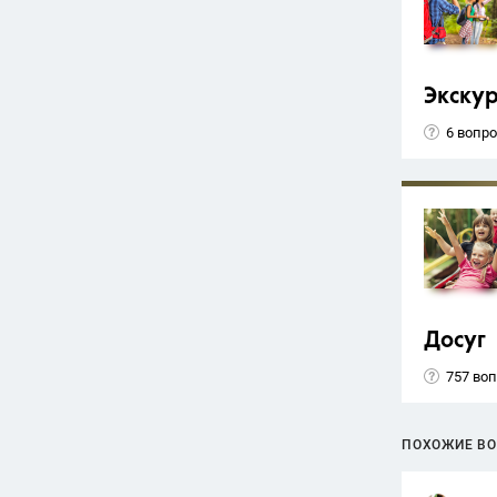
Экску
6 вопр
Досуг
757 во
ПОХОЖИЕ В