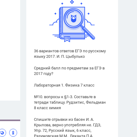
36 вариантов ответов ЕГЭ по русскому
языку 2017. И. П. Цыбулько
Средний балл по предметам за ЕГЭ в
2017 году?
Лабораторная 1. Физика 7 класс
№10. вопросы к §1-3. Составьте в
тетради таблицу. Рудзитис, Фельдман
8 класс химия
Спишите отрывки из басен И. А.
Крылова, верно употребляя не. ГДЗ,
Упр. 72, Русский язык, 6 класс,
Разумовская М.М., Леканта П.А.