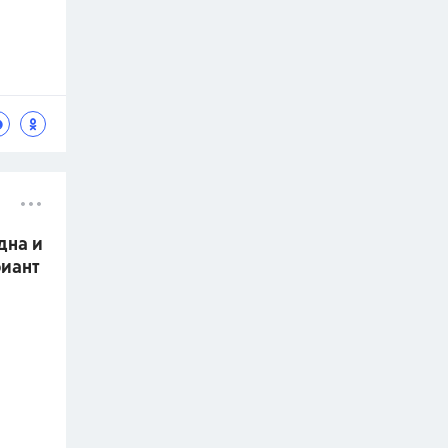
дна и
риант