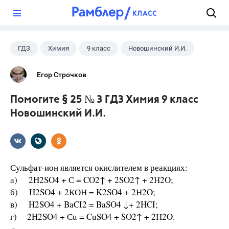
?
ГДЗ
Химия
9 класс
Новошинский И.И.
Егор Строчков
Помогите § 25 № 3 ГДЗ Химия 9 класс
Новошинский И.И.
Сульфат-ион является окислителем в реакциях:
а) 2H2SO4 + С = CO2↑ + 2SO2↑ + 2Н2O;
б) H2SO4 + 2КОН = K2SO4 + 2Н2O;
в) H2SO4 + BaCI2 = BaSO4 ↓+ 2HCI;
г) 2H2SO4 + Сu = CuSO4 + SO2↑ + 2Н2O.