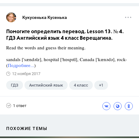
Кукусенька Кусенька
Помогите определить перевод. Lesson 13. № 4.
ГДЗ Английский язык 4 класс Верещагина.
Read the words and guess their meaning.
sandals ['sændəlz], hospital ['hɒspɪtl], Canada ['kænədə], rock-
(
Подробнее...
)
12 ноября 2017
ГДЗ
Английский язык
4 класс
+1
Верещагина И.Н.
1 ответ
ПОХОЖИЕ ТЕМЫ