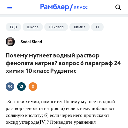
?
ГДЗ
Школа
10 класс
Химия
+1
Рудзитис Г.Е.
Sodal Slend
Почему мутнеет водный раствор
фенолята натрия? вопрос 6 параграф 24
химия 10 класс Рудзитис
Знатоки химии, помогите: Почему мутнеет водный
раствор фенолята натрия: а) если к нему добавляют
соляную кислоту; б) если через него пропускают
оксид углерода(IV)? Приведите уравнения