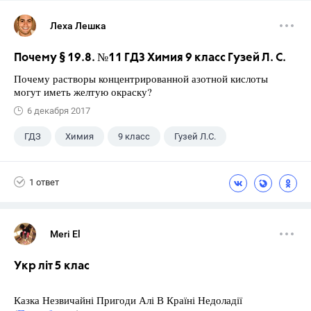
Леха Лешка
Почему § 19.8. №11 ГДЗ Химия 9 класс Гузей Л. С.
Почему растворы концентрированной азотной кислоты
могут иметь желтую окраску?
6 декабря 2017
ГДЗ
Химия
9 класс
Гузей Л.С.
1 ответ
Meri El
Укр літ 5 клас
Казка Незвичайні Пригоди Алі В Країні Недоладії