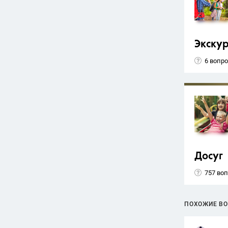
Экску
6 вопр
Досуг
757 во
ПОХОЖИЕ В