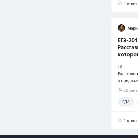
1 ответ
Мари
ЕГЭ-201
Расстав
которой
18.
Расставьт
в предлож
25 сент
ГДЗ
1 ответ