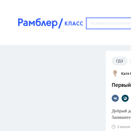
?
ГДЗ
Популярные тем
Катя K
ГДЗ
67571
ответ
Первый
ЕГЭ
3273
ответа
ОГЭ
Добрый д
3460
ответов
Запишите
ФИПИ
3 июня
30
ответов