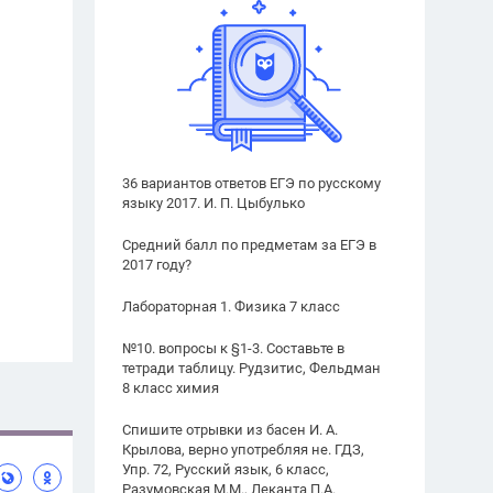
36 вариантов ответов ЕГЭ по русскому
языку 2017. И. П. Цыбулько
Средний балл по предметам за ЕГЭ в
2017 году?
Лабораторная 1. Физика 7 класс
№10. вопросы к §1-3. Составьте в
тетради таблицу. Рудзитис, Фельдман
8 класс химия
Спишите отрывки из басен И. А.
Крылова, верно употребляя не. ГДЗ,
Упр. 72, Русский язык, 6 класс,
Разумовская М.М., Леканта П.А.