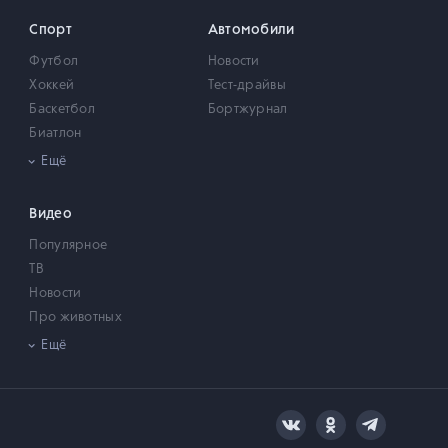
Спорт
Автомобили
Футбол
Новости
Хоккей
Тест-драйвы
Баскетбол
Бортжурнал
Биатлон
Теннис
Ещё
Автоспорт/Мотоспорт
Бокс
Видео
MMA
Популярное
Киберспорт
ТВ
Волейбол
Новости
Гандбол
Про животных
Лыжный спорт
Музыка
Ещё
Фигурное катание
Про кино
Легкая атлетика
Смешное
Шахматы
Познавательное
Другие летние виды спорта
Стиль
Другие зимние виды