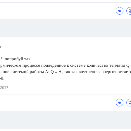
Цветков Л. А.
Психология
Отношения,
Любовь,
Красота,
Во
ПОКАЗАТЬ ВСЕ
и
!! попробуй так.
рмическом процессе подведенное к системе количество теплоты Q
ение системой работы А: Q = А, так как внутренняя энергия остает
ой.
 2017