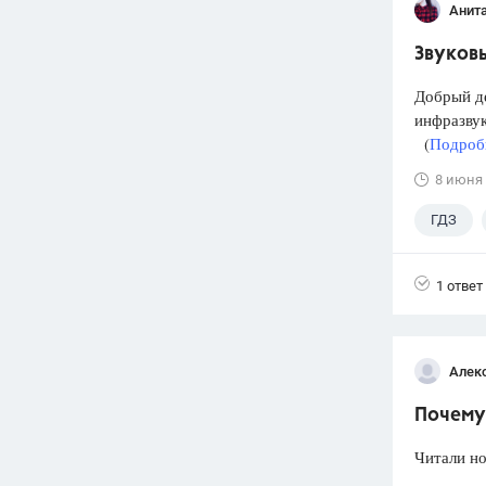
Анит
Звуковы
Добрый д
инфразвук
(
Подробн
8 июня
ГДЗ
1 ответ
Алек
Почему 
Читали но