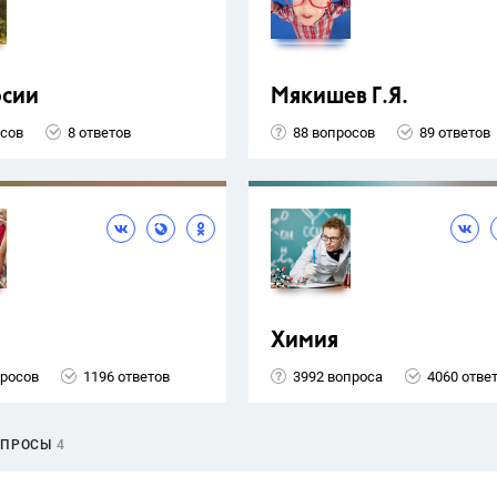
рсии
Мякишев Г.Я.
осов
8 ответов
88 вопросов
89 ответов
Химия
просов
1196 ответов
3992 вопроса
4060 отве
ОПРОСЫ
4