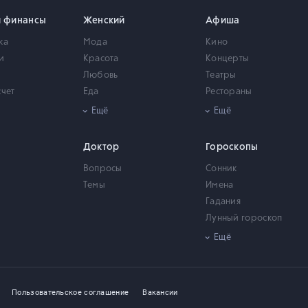
и финансы
Женский
Афиша
ка
Мода
Кино
и
Красота
Концерты
Любовь
Театры
счет
Еда
Рестораны
мость
Здоровье
Город
Ещё
Ещё
Психология
Выставки
Дом и сад
Дети
Доктор
Гороскопы
Дети
Вопросы
Сонник
Темы
Имена
Гадания
Лунный гороскоп
Китайский гороскоп
Ещё
Приметы
Пользовательское соглашение
Вакансии