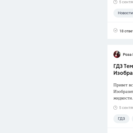
5 сентя
Новости
18 отве
Роза
ГДЗ Тем
Изобра
Привет вс
Изобразит
жидкости.
5 сентя
ГДЗ