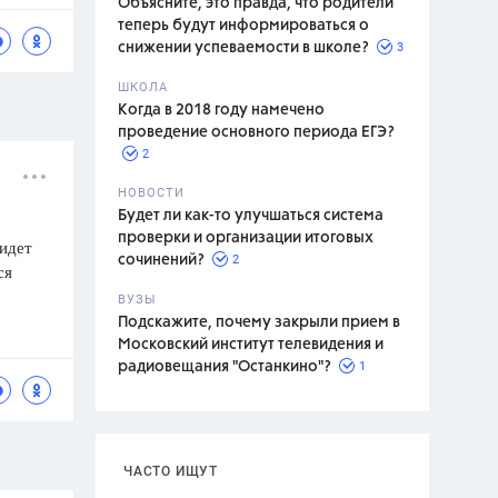
Объясните, это правда, что родители
теперь будут информироваться о
3
снижении успеваемости в школе?
ШКОЛА
спитание
Когда в 2018 году намечено
проведение основного периода ЕГЭ?
2
НОВОСТИ
Будет ли как-то улучшаться система
проверки и организации итоговых
 идет
2
сочинений?
ся
ВУЗЫ
Подскажите, почему закрыли прием в
Московский институт телевидения и
1
радиовещания "Останкино"?
ЧАСТО ИЩУТ