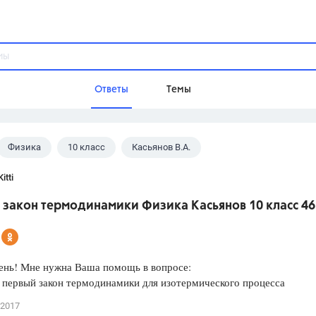
Ответы
Темы
Физика
10 класс
Касьянов В.А.
ы
Домашнее задание
Русский язык,
Химия,
Геометрия,
itti
Обществознание,
Физика
 закон термодинамики Физика Касьянов 10 класс 46
Школа
9 класс,
8 класс,
11 класс,
10 клас
6 класс,
4 класс,
5 класс,
1 класс,
ень! Мне нужна Ваша помощь в вопросе:
Учебники
 первый закон термодинамики для изотермического процесса
Разумовская М.М.,
Габриелян О.С
 2017
Рудзитис Г.Е.,
Цыбулько И.П.,
Атан