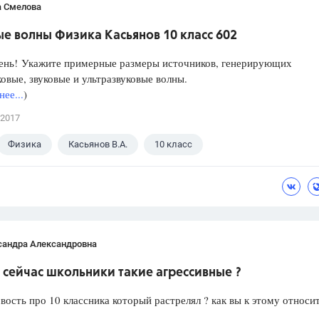
а Смелова
е волны Физика Касьянов 10 класс 602
ень! Укажите примерные размеры источников, генерирующих
овые, звуковые и ультразвуковые волны.
ее...
)
 2017
Физика
Касьянов В.А.
10 класс
сандра Александровна
сейчас школьники такие агрессивные ?
вость про 10 классника который растрелял ? как вы к этому относи