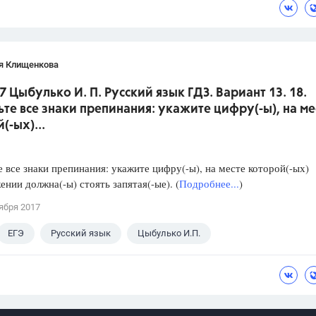
я Клищенкова
7 Цыбулько И. П. Русский язык ГДЗ. Вариант 13. 18.
ьте все знаки препинания: укажите цифру(-ы), на ме
(-ых)...
е все знаки препинания: укажите цифру(-ы), на месте которой(-ых)
ении должна(-ы) стоять запятая(-ые). (
Подробнее...
)
ября 2017
ЕГЭ
Русский язык
Цыбулько И.П.