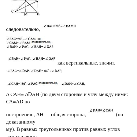
следовательно,
как вертикальные, значит,
∆ САН= ∆DАН (по двум сторонам и углу между ними:
СА=АD по
построению, АН — общая сторона,
(по
доказанному
му). В равных треугольниках против равных углов
лежат равные