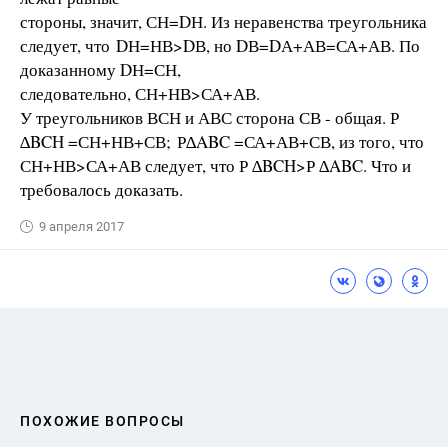
стороны, значит, СН=DН. Из неравенства треугольника
следует, что DН=НВ>DВ, но DВ=DА+АВ=СА+АВ. По
доказанному DН=СН,
следовательно, СН+НВ>СА+АВ.
У треугольников ВСН и АВС сторона СВ - общая. Р
∆BCH =СН+НВ+СВ; Р∆ABC =СА+АВ+СВ, из того, что
СН+НВ>СА+АВ следует, что Р ∆BCH>Р ∆ABC. Что и
требовалось доказать.
9 апреля 2017
ПОХОЖИЕ ВОПРОСЫ