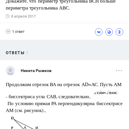
Докажите, что периметр треугольника ВСН больше
периметра треугольника АВС.
8 апреля 2017
1 ответ
ОТВЕТЫ
1
Никита Рыжков
Продолжим отрезок ВА на отрезок АD=АС. Пусть АМ
- биссектриса угла САВ, следовательно,
По условию прямая РА перпендикулярна биссектрисе
АМ (см. рисунок).,