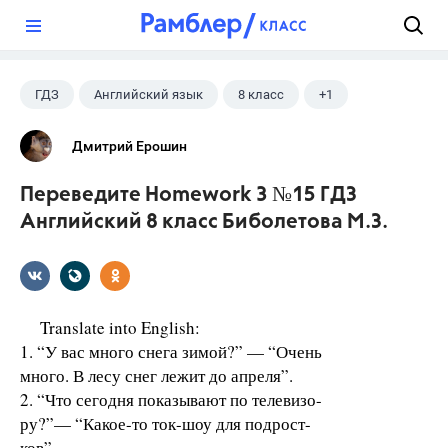
?
ГДЗ
Английский язык
8 класс
+1
Биболетова М. З.
Дмитрий Ерошин
Переведите Homework 3 №15 ГДЗ
Английский 8 класс Биболетова М.З.
Translate into English:
1. “У вас много снега зимой?” — “Очень
много. В лесу снег лежит до апреля”.
2. “Что сегодня показывают по телевизо-
ру?”— “Какое-то ток-шоу для подрост-
ков”.