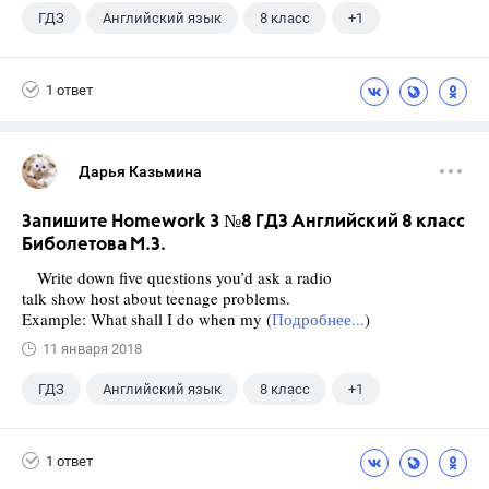
ГДЗ
Английский язык
8 класс
+1
Биболетова М. З.
1 ответ
Дарья Казьмина
Запишите Homework 3 №8 ГДЗ Английский 8 класс
Биболетова М.З.
Write down five questions you’d ask a radio
talk show host about teenage problems.
Example: What shall I do when my (
Подробнее...
)
11 января 2018
ГДЗ
Английский язык
8 класс
+1
Биболетова М. З.
1 ответ