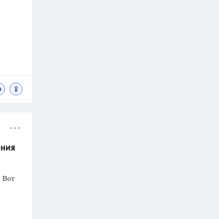
ения
! Вот