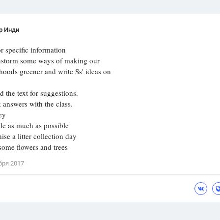
р Инди
r specific information
torm some ways of making our
oods greener and write Ss' ideas on
the text for suggestions.
nswers with the class.
ey
 as much as possible
 a litter collection day
ome flowers and trees
бря 2017