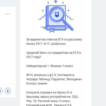
36 вариантов ответов ЕГЭ по русскому
языку 2017. И. П. Цыбулько
Средний балл по предметам за ЕГЭ в
2017 году?
Лабораторная 1. Физика 7 класс
№10. вопросы к §1-3. Составьте в
тетради таблицу. Рудзитис, Фельдман
8 класс химия
Спишите отрывки из басен И. А.
Крылова, верно употребляя не. ГДЗ,
Упр. 72, Русский язык, 6 класс,
Разумовская М.М., Леканта П.А.