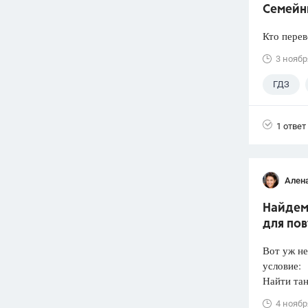
Семейн
Кто перев
3 ноябр
ГДЗ
1 ответ
Ален
Найдем 
для по
Вот уж не
условие:
Найти тан
4 ноябр