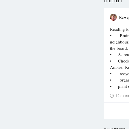
ОТВЕТЫ
1
Кама
Reading fo
• Brains
neighbourh
the board.
• Ss read 
• Check a
Answer K
• recycle
• organise
• plant s
12 октя