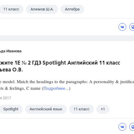
11 класс
Алимов Ш.А.
Алгебра
ьда Иванова
ите 1E № 2 ГДЗ Spotlight Английский 11 класс
ьева О.В.
e model. Match the headings to the paragraphs: A personality & justifica
s & feelings, C name (
Подробнее...
)
я 2017
Spotlight
Английский язык
11 класс
+1
ва О. В.