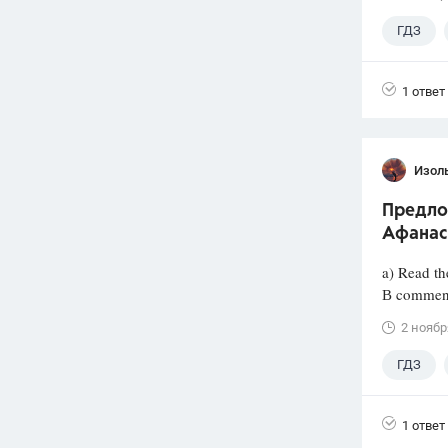
ГДЗ
1 ответ
Изол
Предлож
Афанас
a) Read th
В comment
2 ноябр
ГДЗ
Афанасье
1 ответ