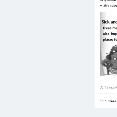
writer sup
Вузы
1752
ответа
Олимпиады
82
ответа
Spotlight
1551
ответ
ГИА
280
ответов
12 октя
1 ответ