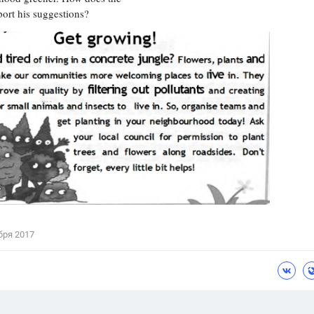
port his suggestions?
Цветков Л. А.
Психология
Отношения,
Любовь,
Красота,
Во
ПОКАЗАТЬ ВСЕ
бря 2017