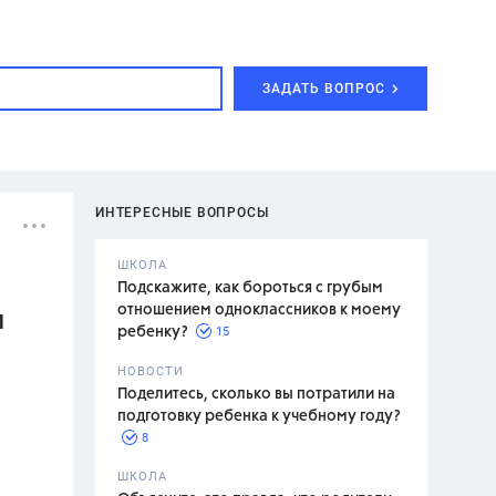
ЗАДАТЬ ВОПРОС
ИНТЕРЕСНЫЕ ВОПРОСЫ
ШКОЛА
Подскажите, как бороться с грубым
отношением одноклассников к моему
1
15
ребенку?
с,
7 класс,
НОВОСТИ
2 класс
Поделитесь, сколько вы потратили на
подготовку ребенка к учебному году?
8
.,
ШКОЛА
асян Л.С.,