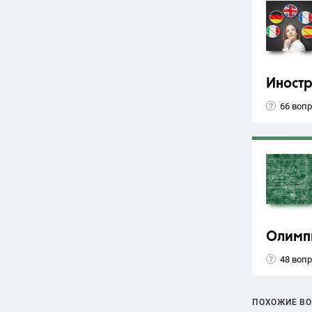
Иност
66 воп
Олимп
48 воп
ПОХОЖИЕ В