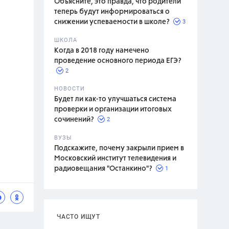
Объясните, это правда, что родители
теперь будут информироваться о
3
снижении успеваемости в школе?
ШКОЛА
спитание
Когда в 2018 году намечено
проведение основного периода ЕГЭ?
2
НОВОСТИ
Будет ли как-то улучшаться система
проверки и организации итоговых
2
сочинений?
ВУЗЫ
Подскажите, почему закрыли прием в
Московский институт телевидения и
1
радиовещания "Останкино"?
ЧАСТО ИЩУТ