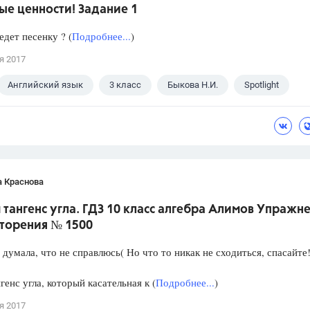
ые ценности! Задание 1
едет песенку ? (
Подробнее...
)
я 2017
Английский язык
3 класс
Быкова Н.И.
Spotlight
а Краснова
тангенс угла. ГДЗ 10 класс алгебра Алимов Упражн
вторения № 1500
 думала, что не справлюсь( Но что то никак не сходиться, спасайте
генс угла, который касательная к (
Подробнее...
)
я 2017