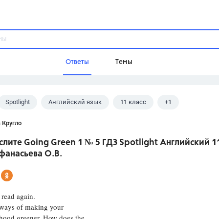
Ответы
Темы
Spotlight
Английский язык
11 класс
+1
ы
Домашнее задание
Русский язык,
Химия,
Геометрия,
ва О. В.
 Кругло
Обществознание,
Физика
лите Going Green 1 № 5 ГДЗ Spotlight Английский 1
Школа
фанасьева О.В.
9 класс,
8 класс,
11 класс,
10 клас
6 класс,
4 класс,
5 класс,
1 класс,
Учебники
 read again.
 ways of making your
Разумовская М.М.,
Габриелян О.С
hood greener. How does the
Рудзитис Г.Е.,
Цыбулько И.П.,
Атан