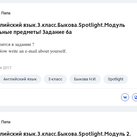
 Папа
лийский язык.3.класс.Быкова.Spotlight.Модуль
ьные предметы! Задание 6а
ится в задании ?
 Now write an e-mail about yourself.
я 2017
Английский язык
3 класс
Быкова Н.И.
Spotlight
 Папа
лийский язык.3.класс.Быкова.Spotlight.Модуль 2.